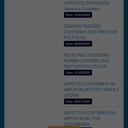
DOCUMENTOS FISCAIS
CRÉDITOS DUVIDOSOS:
- Conceito,
Aspectos Contábeis
Obrigatoriedade,
Data: 22/04/2025
Emissão, Cancelamento
e Encer...
DEMONSTRAÇÕES
CONTÁBEIS DOS PARTIDOS
Data: 07/08/2026
Acre
POLÍTICOS
ICMS/BA: CRÉDITOS DO
Data: 28/03/2025
ICMS: CRÉDITOS
ADMITIDOS PARA
RECEITAS E DESPESAS -
TRANSPORTADORAS
NORMA CONTÁBIL DOS
PARTIDOS POLÍTICOS
Data: 23/07/2026
Bahia
Data: 21/03/2025
ICMS/SP - MATERIAIS
ELÉTRICOS,
ASPECTOS CONTÁBEIS NA
FERRAMENTAS,
IMPORTAÇÃO POR CONTA E
AUTOPEÇAS, TINTAS E
ORDEM
PNEUMÁTICOS -
Data: 08/01/2025
Exclusão do Regime de
Substituiç...
ASPECTOS CONTÁBEIS NA
IMPORTAÇÃO POR
Data: 17/07/2026
ENCOMENDA
São Paulo