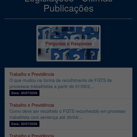
Publicações
Trabalho e Previdência
O que mudou na forma de recolhimento de FGTS de
processos trabalhistas a partir de 01/05/2...
Data: 30/07/2026
Trabalho e Previdência
Como deve ser recolhido o FGTS reconhecido em processo
trabalhista com sentença até 30/04/...
Data: 30/07/2026
Trabalho e Previdência