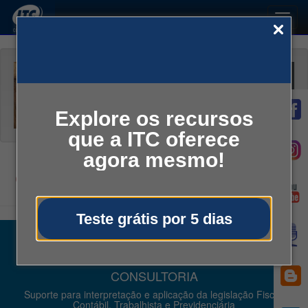
Toggl
navig
Explore os recursos
que a ITC oferece
agora mesmo!
Conheça Nossos Serviços
Teste grátis por 5 dias
CONSULTORIA
Suporte para interpretação e aplicação da legislação Fiscal,
Contábil, Trabalhista e Previdenciária