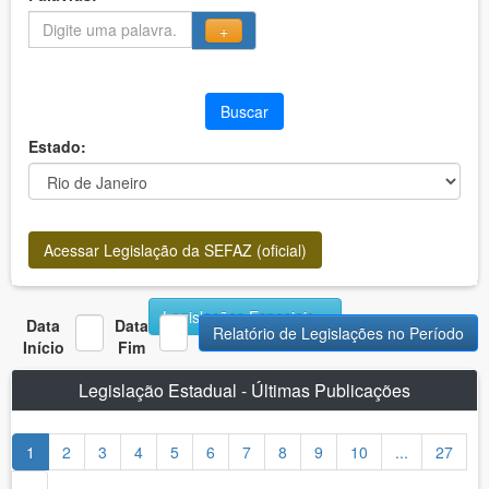
+
Buscar
Estado:
Acessar Legislação da SEFAZ (oficial)
Legislações Especiais
Data
Data
Relatório de Legislações no Período
Início
Fim
Legislação Estadual - Últimas Publicações
1
2
3
4
5
6
7
8
9
10
...
27