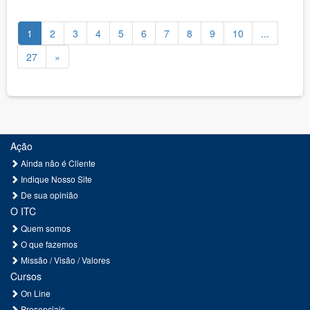
1
2
3
4
5
6
7
8
9
10
...
27
»
Ação
Ainda não é Cliente
Indique Nosso Site
De sua opinião
O ITC
Quem somos
O que fazemos
Missão / Visão / Valores
Cursos
On Line
Presenciais