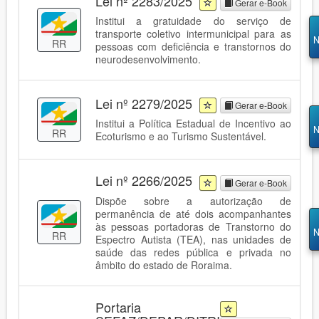
Lei nº 2283/2025
Gerar e-Book
Institui a gratuidade do serviço de
transporte coletivo intermunicipal para as
N
RR
pessoas com deficiência e transtornos do
neurodesenvolvimento.
Lei nº 2279/2025
Gerar e-Book
Institui a Política Estadual de Incentivo ao
N
RR
Ecoturismo e ao Turismo Sustentável.
Lei nº 2266/2025
Gerar e-Book
Dispõe sobre a autorização de
permanência de até dois acompanhantes
às pessoas portadoras de Transtorno do
N
RR
Espectro Autista (TEA), nas unidades de
saúde das redes pública e privada no
âmbito do estado de Roraima.
Portaria