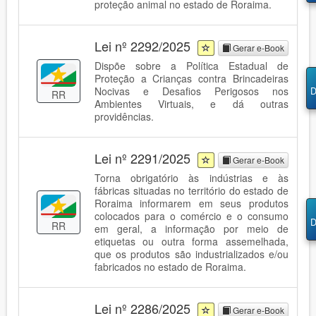
proteção animal no estado de Roraima.
Lei nº 2292/2025
Gerar e-Book
Dispõe sobre a Política Estadual de
Proteção a Crianças contra Brincadeiras
Nocivas e Desafios Perigosos nos
D
RR
Ambientes Virtuais, e dá outras
providências.
Lei nº 2291/2025
Gerar e-Book
Torna obrigatório às indústrias e às
fábricas situadas no território do estado de
Roraima informarem em seus produtos
colocados para o comércio e o consumo
D
RR
em geral, a informação por meio de
etiquetas ou outra forma assemelhada,
que os produtos são industrializados e/ou
fabricados no estado de Roraima.
Lei nº 2286/2025
Gerar e-Book