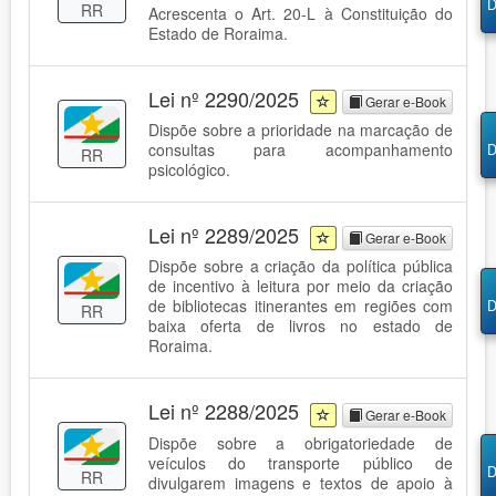
D
RR
Acrescenta o Art. 20-L à Constituição do
Estado de Roraima.
Lei nº 2290/2025
Gerar e-Book
Dispõe sobre a prioridade na marcação de
consultas para acompanhamento
D
RR
psicológico.
Lei nº 2289/2025
Gerar e-Book
Dispõe sobre a criação da política pública
de incentivo à leitura por meio da criação
de bibliotecas itinerantes em regiões com
D
RR
baixa oferta de livros no estado de
Roraima.
Lei nº 2288/2025
Gerar e-Book
Dispõe sobre a obrigatoriedade de
veículos do transporte público de
D
RR
divulgarem imagens e textos de apoio à