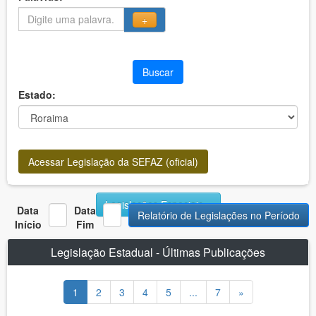
+
Buscar
Estado:
Acessar Legislação da SEFAZ (oficial)
Legislações Especiais
Data
Data
Relatório de Legislações no Período
Início
Fim
Legislação Estadual - Últimas Publicações
1
2
3
4
5
...
7
»