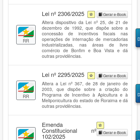
Lei nº 2306/2025
Gerar e-Book
Altera dispositivo da Lei nº 25, de 21 de
dezembro de 1992, que dispõe sobre a
concessão de incentivos fiscais nas
operações de internação de mercadorias
D
RR
industrializadas, nas áreas de livre
comércio de Bonfim e Boa Vista e dá
outras providências.
Lei nº 2295/2025
Gerar e-Book
Altera a Lei nº 367, de 28 de janeiro de
2003, que dispõe sobre a criação do
Programa de Incentivo à Apicultura e à
D
RR
Meliponicultura do estado de Roraima e dá
outras providências.
Emenda
Constitucional nº
Gerar e-Book
102/2025