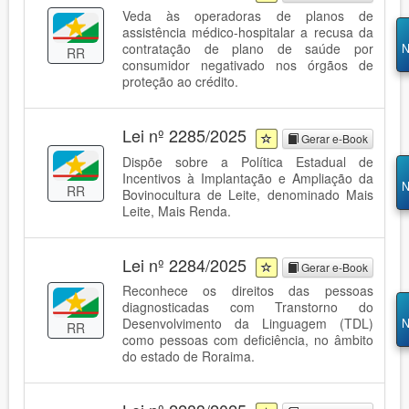
Veda às operadoras de planos de
assistência médico-hospitalar a recusa da
contratação de plano de saúde por
N
RR
consumidor negativado nos órgãos de
proteção ao crédito.
Lei nº 2285/2025
Gerar e-Book
Dispõe sobre a Política Estadual de
Incentivos à Implantação e Ampliação da
N
RR
Bovinocultura de Leite, denominado Mais
Leite, Mais Renda.
Lei nº 2284/2025
Gerar e-Book
Reconhece os direitos das pessoas
diagnosticadas com Transtorno do
Desenvolvimento da Linguagem (TDL)
N
RR
como pessoas com deficiência, no âmbito
do estado de Roraima.