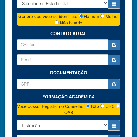
Gênero que você se identifica:
Homem
Mulher
Não binário
CONTATO ATUAL
DOCUMENTAÇÃO
FORMAÇÃO ACADÊMICA
Você possui Registro no Conselho:
Não
CRC
OAB