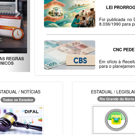
LEI PRORROG
Foi publicada no 
8.036/1990 para pr
CNC PEDE
Em ofício à Recei
S NO LUCRO PRESUMIDO: O QUE A SC COSIT 95/2026
para o planejamen
REALMENTE ESCLARECEU
STADUAL / NOTÍCIAS
ESTADUAL / LEGISL
Rio Grande do Norte
Todos os Estados