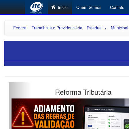
Início
Quem Somos
Contato
Federal
Trabalhista e Previdenciária
Estadual
Municipal
Previous
orma Tributária