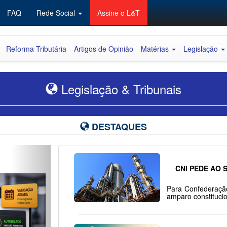
FAQ
Rede Social
Assine o L&T
Reforma Tributária
Artigos de Opinião
Matérias
Legislação
Legislação & Tribunais
DESTAQUES
Next
Federal
CNI PEDE AO S
Para Confederação
amparo constitucio