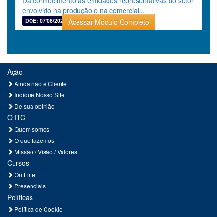
Dá conhecimento às entidades representativas do setor
envolvido na produção e na comercial...
DOE: 07/08/2026
Acessar Módulo Completo
Ação
Ainda não é Cliente
Indique Nosso Site
De sua opinião
O ITC
Quem somos
O que fazemos
Missão / Visão / Valores
Cursos
On Line
Presenciais
Políticas
Política de Cookie