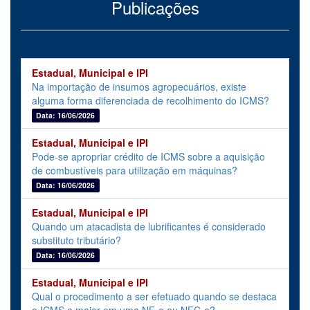
Publicações
Estadual, Municipal e IPI
Na importação de insumos agropecuários, existe
alguma forma diferenciada de recolhimento do ICMS?
Data: 16/06/2026
Estadual, Municipal e IPI
Pode-se apropriar crédito de ICMS sobre a aquisição
de combustíveis para utilização em máquinas?
Data: 16/06/2026
Estadual, Municipal e IPI
Quando um atacadista de lubrificantes é considerado
substituto tributário?
Data: 16/06/2026
Estadual, Municipal e IPI
Qual o procedimento a ser efetuado quando se destaca
o ICMS a maior em uma NF-e ou NFC-e?