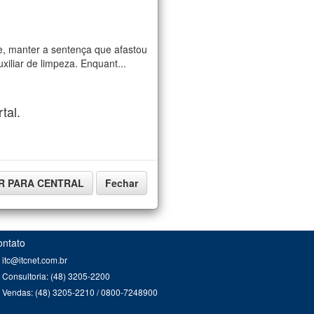
e, manter a sentença que afastou
iliar de limpeza. Enquant...
tal.
IR PARA CENTRAL
Fechar
ontato
itc@itcnet.com.br
Consultoria: (48) 3205-2200
Vendas: (48) 3205-2210 / 0800-7248900