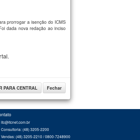
ara prorrogar a isenção do ICMS
oi dada nova redação ao inciso
tal.
IR PARA CENTRAL
Fechar
ontato
itc@itcnet.com.br
Consultoria: (48) 3205-2200
Vendas: (48) 3205-2210 / 0800-7248900