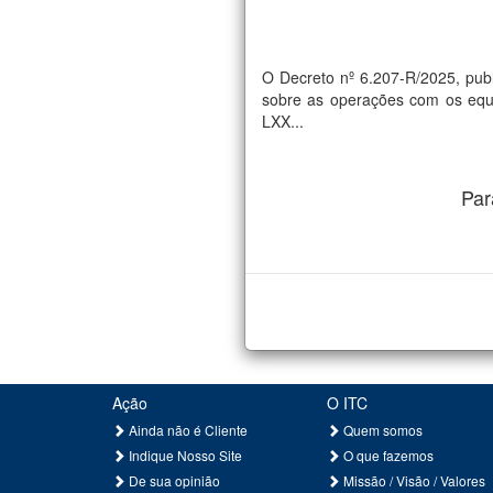
O Decreto nº 6.207-R/2025, pub
sobre as operações com os equi
LXX...
Par
Ação
O ITC
Ainda não é Cliente
Quem somos
Indique Nosso Site
O que fazemos
De sua opinião
Missão / Visão / Valores