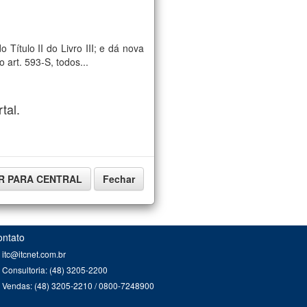
Título II do Livro III; e dá nova
 art. 593-S, todos...
tal.
IR PARA CENTRAL
Fechar
ontato
itc@itcnet.com.br
Consultoria: (48) 3205-2200
Vendas: (48) 3205-2210 / 0800-7248900