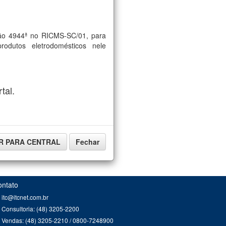
ção 4944ª no RICMS-SC/01, para
odutos eletrodomésticos nele
tal.
IR PARA CENTRAL
Fechar
ontato
itc@itcnet.com.br
Consultoria: (48) 3205-2200
Vendas: (48) 3205-2210 / 0800-7248900