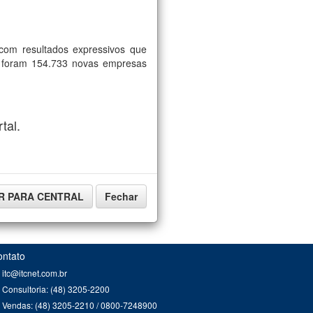
com resultados expressivos que
, foram 154.733 novas empresas
tal.
IR PARA CENTRAL
Fechar
ontato
itc@itcnet.com.br
Consultoria: (48) 3205-2200
Vendas: (48) 3205-2210 / 0800-7248900