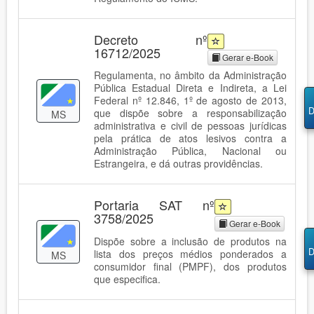
Decreto nº
16712/2025
Gerar e-Book
Regulamenta, no âmbito da Administração
Pública Estadual Direta e Indireta, a Lei
Federal nº 12.846, 1º de agosto de 2013,
D
que dispõe sobre a responsabilização
MS
administrativa e civil de pessoas jurídicas
pela prática de atos lesivos contra a
Administração Pública, Nacional ou
Estrangeira, e dá outras providências.
Portaria SAT nº
3758/2025
Gerar e-Book
Dispõe sobre a inclusão de produtos na
D
lista dos preços médios ponderados a
MS
consumidor final (PMPF), dos produtos
que especifica.