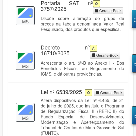
Portaria SAT nº
3757/2025
Gerar e-Book
Dispõe sobre alteração do grupo de
D
MS
preços na tabela denominada Valor Real
Pesquisado, dos produtos que especifica.
Decreto nº
16710/2025
Gerar e-Book
Acrescenta o art. 5º-B ao Anexo I - Dos
D
MS
Benefícios Fiscais, ao Regulamento do
ICMS, e dá outras providências.
Lei nº 6539/2025
Gerar e-Book
Altera dispositivos da Lei nº 6.455, de 21
de julho de 2025, que instituiu o Programa
de Regularização Fiscal II (REFIC-II) do
Fundo Especial de Desenvolvimento,
D
MS
Modernização e Aperfeiçoamento do
Tribunal de Contas de Mato Grosso do Sul
(FUNTC).