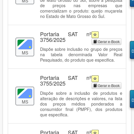
MS
de preços nas empresas que
comercializam o produto: queijo muçarela
no Estado de Mato Grosso do Sul.
Portaria SAT nº
3756/2025
Gerar e-Book
Dispõe sobre inclusão no grupo de preços
D
MS
na tabela denominada Valor Real
Pesquisado, do produto que especifica.
Portaria SAT nº
3755/2025
Gerar e-Book
Dispõe sobre a inclusão de produtos e
alteração de descrições e valores, na lista
D
MS
dos preços médios ponderados a
consumidor final (PMPF), dos produtos
que especifica.
Portaria SAT nº