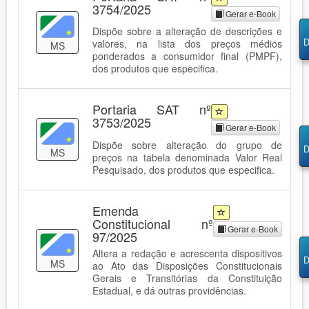
3754/2025
Gerar e-Book
Dispõe sobre a alteração de descrições e
D
valores, na lista dos preços médios
MS
ponderados a consumidor final (PMPF),
dos produtos que especifica.
Portaria SAT nº
3753/2025
Gerar e-Book
Dispõe sobre alteração do grupo de
D
MS
preços na tabela denominada Valor Real
Pesquisado, dos produtos que especifica.
Emenda
Constitucional nº
Gerar e-Book
97/2025
Altera a redação e acrescenta dispositivos
D
MS
ao Ato das Disposições Constitucionais
Gerais e Transitórias da Constituição
Estadual, e dá outras providências.