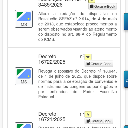
3485/2026
Gerar e-Book
Altera a redação de dispositivo da
Resolução SEFAZ nº 2.914, de 4 de maio
de 2018, que estabelece procedimentos a
MS
serem observados visando ao atendimento
do disposto no art. 68-A do Regulamento
do ICMS.
Decreto nº
16722/2025
Gerar e-Book
Revoga dispositivo do Decreto nº 16.644,
de 4 de julho de 2025, que dispõe sobre
D
normas para a celebração de convênios e
MS
de instrumentos congêneres por órgãos e
por entidades do Poder Executivo
Estadual.
Decreto nº
16721/2025
Gerar e-Book