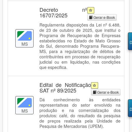
Decreto nº
16707/2025
Gerar e-Book
Regulamenta disposições da Lei nº 6.488,
de 23 de outubro de 2025, que institui o
Programa de Recuperação de Empresas
estabelecidas no Estado de Mato Grosso
D
MS
do Sul, denominado Programa Recupera-
MS, para a regularização de débitos de
contribuintes em processo de recuperação
judicial ou em liquidação, nas condições
que especifica.
Edital de Notificação
SAT nº 89/2025
Gerar e-Book
Dá conhecimento às entidades
representativas do setor envolvido na
D
produção e na comercialização dos
MS
produtos: café, do resultado da pesquisa
de preços realizada pela Unidade de
Pesquisa de Mercadorias (UPEM).