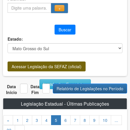
+
Buscar
Estado:
Acessar Legislação da SEFAZ (oficial)
Legislações Especiais
Data
Data
Relatório de Legislações no Período
Início
Fim
Legislação Estadual - Últimas Publicações
«
1
2
3
4
5
6
7
8
9
10
...