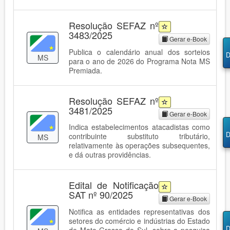
Resolução SEFAZ nº
3483/2025
Gerar e-Book
Publica o calendário anual dos sorteios
D
MS
para o ano de 2026 do Programa Nota MS
Premiada.
Resolução SEFAZ nº
3481/2025
Gerar e-Book
Indica estabelecimentos atacadistas como
D
contribuinte substituto tributário,
MS
relativamente às operações subsequentes,
e dá outras providências.
Edital de Notificação
SAT nº 90/2025
Gerar e-Book
Notifica as entidades representativas dos
setores do comércio e indústrias do Estado
D
de Mato Grosso do Sul, sobre a pesquisa