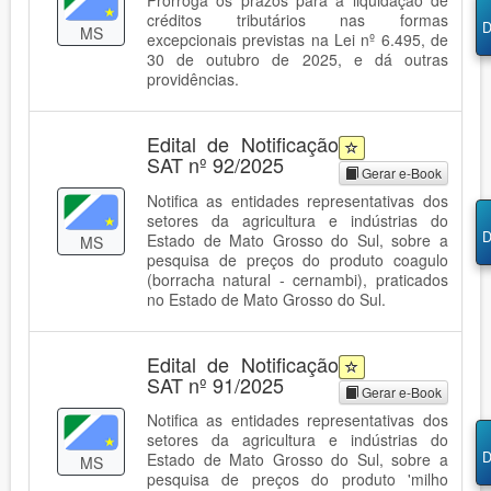
Prorroga os prazos para a liquidação de
créditos tributários nas formas
D
MS
excepcionais previstas na Lei nº 6.495, de
30 de outubro de 2025, e dá outras
providências.
Edital de Notificação
SAT nº 92/2025
Gerar e-Book
Notifica as entidades representativas dos
setores da agricultura e indústrias do
D
Estado de Mato Grosso do Sul, sobre a
MS
pesquisa de preços do produto coagulo
(borracha natural - cernambi), praticados
no Estado de Mato Grosso do Sul.
Edital de Notificação
SAT nº 91/2025
Gerar e-Book
Notifica as entidades representativas dos
setores da agricultura e indústrias do
D
Estado de Mato Grosso do Sul, sobre a
MS
pesquisa de preços do produto 'milho