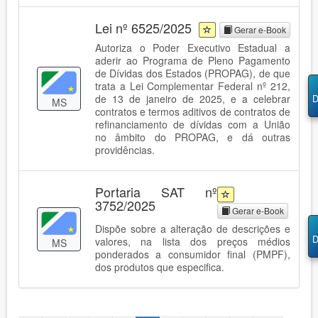
Lei nº 6525/2025
Gerar e-Book
Autoriza o Poder Executivo Estadual a
aderir ao Programa de Pleno Pagamento
de Dívidas dos Estados (PROPAG), de que
trata a Lei Complementar Federal nº 212,
de 13 de janeiro de 2025, e a celebrar
D
MS
contratos e termos aditivos de contratos de
refinanciamento de dívidas com a União
no âmbito do PROPAG, e dá outras
providências.
Portaria SAT nº
3752/2025
Gerar e-Book
Dispõe sobre a alteração de descrições e
D
valores, na lista dos preços médios
MS
ponderados a consumidor final (PMPF),
dos produtos que especifica.