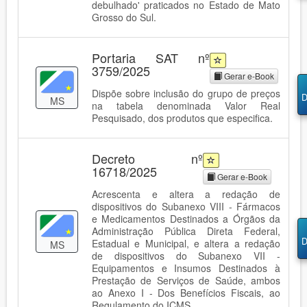
debulhado' praticados no Estado de Mato
Grosso do Sul.
Portaria SAT nº
3759/2025
Gerar e-Book
Dispõe sobre inclusão do grupo de preços
D
MS
na tabela denominada Valor Real
Pesquisado, dos produtos que especifica.
Decreto nº
16718/2025
Gerar e-Book
Acrescenta e altera a redação de
dispositivos do Subanexo VIII - Fármacos
e Medicamentos Destinados a Órgãos da
Administração Pública Direta Federal,
D
Estadual e Municipal, e altera a redação
MS
de dispositivos do Subanexo VII -
Equipamentos e Insumos Destinados à
Prestação de Serviços de Saúde, ambos
ao Anexo I - Dos Benefícios Fiscais, ao
Regulamento do ICMS.