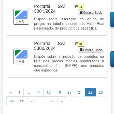
Portaria SAT nº
3301/2024
Gerar e-Book
Dispõe sobre alteração do grupo de
MS
preços na tabela denominada Valor Real
Pesquisado, do produto que especifica.
Portaria SAT nº
3300/2024
Gerar e-Book
Dispõe sobre a inclusão de produtos na
lista dos preços médios ponderados a
MS
consumidor final (PMPF), dos produtos
que especifica.
«
1
...
17
18
19
20
21
22
23
24
25
26
...
32
»