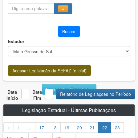
+
Buscar
Estado:
Acessar Legislação da SEFAZ (oficial)
Legislações Especiais
Data
Data
Relatório de Legislações no Período
Início
Fim
Legislação Estadual - Últimas Publicações
«
1
...
17
18
19
20
21
22
23