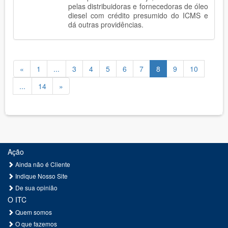
pelas distribuidoras e fornecedoras de óleo
diesel com crédito presumido do ICMS e
dá outras providências.
«
1
...
3
4
5
6
7
8
9
10
...
14
»
Ação
Ainda não é Cliente
Indique Nosso Site
De sua opinião
O ITC
Quem somos
O que fazemos