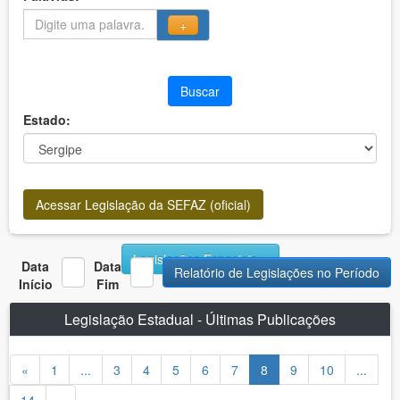
+
Buscar
Estado:
Acessar Legislação da SEFAZ (oficial)
Legislações Especiais
Data
Data
Relatório de Legislações no Período
Início
Fim
Legislação Estadual - Últimas Publicações
«
1
...
3
4
5
6
7
8
9
10
...