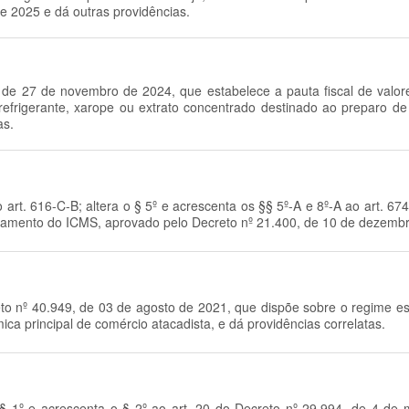
e 2025 e dá outras providências.
, de 27 de novembro de 2024, que estabelece a pauta fiscal de valo
efrigerante, xarope ou extrato concentrado destinado ao preparo de
as.
 art. 616-C-B; altera o § 5º e acrescenta os §§ 5º-A e 8º-A ao art. 674- 
gulamento do ICMS, aprovado pelo Decreto nº 21.400, de 10 de dezemb
eto nº 40.949, de 03 de agosto de 2021, que dispõe sobre o regime e
ca principal de comércio atacadista, e dá providências correlatas.
m § 1º e acrescenta o § 2º ao art. 20 do Decreto nº 29.994, de 4 d