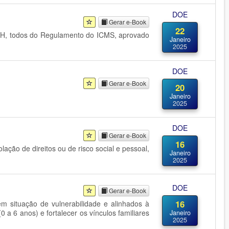
DOE
Gerar e-Book
22
-Z-Z-H, todos do Regulamento do ICMS, aprovado
Janeiro
2025
DOE
Gerar e-Book
20
Janeiro
2025
DOE
Gerar e-Book
16
ação de direitos ou de risco social e pessoal,
Janeiro
2025
DOE
Gerar e-Book
16
em situação de vulnerabilidade e alinhados à
0 a 6 anos) e fortalecer os vínculos familiares
Janeiro
2025