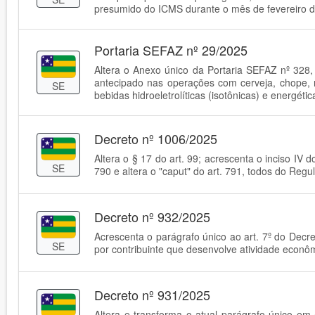
presumido do ICMS durante o mês de fevereiro d
Portaria SEFAZ nº 29/2025
Altera o Anexo único da Portaria SEFAZ nº 328
antecipado nas operações com cerveja, chope, r
SE
bebidas hidroeletrolíticas (isotônicas) e energétic
Decreto nº 1006/2025
Altera o § 17 do art. 99; acrescenta o inciso IV do
SE
790 e altera o "caput" do art. 791, todos do Re
Decreto nº 932/2025
Acrescenta o parágrafo único ao art. 7º do Decr
SE
por contribuinte que desenvolve atividade econômi
Decreto nº 931/2025
Altera e transforma o atual parágrafo único e