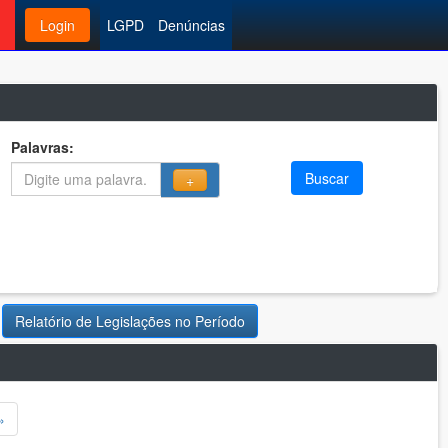
Login
LGPD
Denúncias
Palavras:
Buscar
+
Relatório de Legislações no Período
»