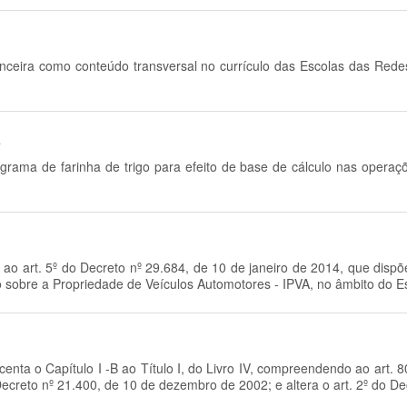
ceira como conteúdo transversal no currículo das Escolas das Redes
5
rama de farinha de trigo para efeito de base de cálculo nas operaçõ
º-B ao art. 5º do Decreto nº 29.684, de 10 de janeiro de 2014, que dis
 sobre a Propriedade de Veículos Automotores - IPVA, no âmbito do Es
scenta o Capítulo I -B ao Título I, do Livro IV, compreendendo ao art.
creto nº 21.400, de 10 de dezembro de 2002; e altera o art. 2º do D