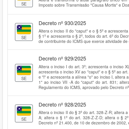
SE
Imposto sobre Transmissão "Causa Mortis" e Doa
Decreto nº 930/2025
Altera o inciso II do "caput" e o § 5º e acrescent
§ 1º e acrescenta o § 2º, todos do art. 6º do De
SE
de contribuinte do ICMS que exerce atividade de 
Decreto nº 929/2025
Altera o inciso I do art. 3º; acrescenta o inciso X
acrescenta o inciso XV ao "caput" e o § 5º ao art. 
e "l" e acrescenta a alínea "o" ao inciso I, altera a
SE
1" ao inciso VII -A do "caput" do art. 831; alt
Regulamento do ICMS, aprovado pelo Decreto nº 
Decreto nº 928/2025
Altera o inciso II do § 3º do art. 328-Z-R; altera 
A; altera o § 1º do art. 328-Z-Z-D; altera o §
SE
Decreto nº 21.400, de 10 de dezembro de 2002, e