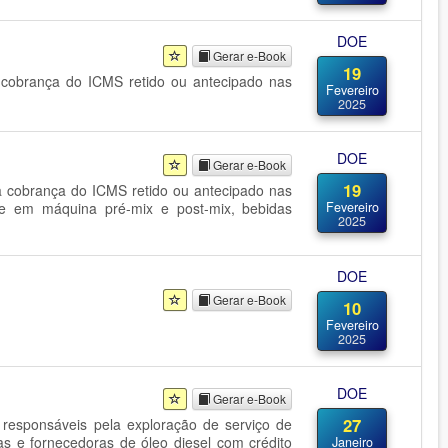
DOE
Gerar e-Book
19
 cobrança do ICMS retido ou antecipado nas
Fevereiro
2025
DOE
Gerar e-Book
19
a cobrança do ICMS retido ou antecipado nas
nte em máquina pré-mix e post-mix, bebidas
Fevereiro
2025
DOE
Gerar e-Book
10
Fevereiro
2025
DOE
Gerar e-Book
27
responsáveis pela exploração de serviço de
ras e fornecedoras de óleo diesel com crédito
Janeiro