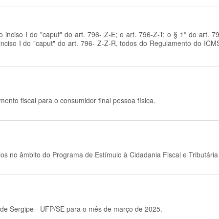
 o inciso I do "caput" do art. 796- Z-E; o art. 796-Z-T; o § 1º do art. 
 o inciso I do "caput" do art. 796- Z-Z-R, todos do Regulamento do IC
nto fiscal para o consumidor final pessoa física.
mios no âmbito do Programa de Estímulo à Cidadania Fiscal e Tributári
o de Sergipe - UFP/SE para o mês de março de 2025.