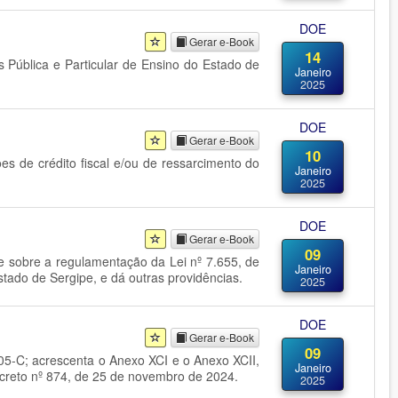
DOE
Gerar e-Book
14
 Pública e Particular de Ensino do Estado de
Janeiro
2025
DOE
Gerar e-Book
10
es de crédito fiscal e/ou de ressarcimento do
Janeiro
2025
DOE
Gerar e-Book
09
põe sobre a regulamentação da Lei nº 7.655, de
Janeiro
tado de Sergipe, e dá outras providências.
2025
DOE
Gerar e-Book
09
 805-C; acrescenta o Anexo XCI e o Anexo XCII,
Janeiro
ecreto nº 874, de 25 de novembro de 2024.
2025