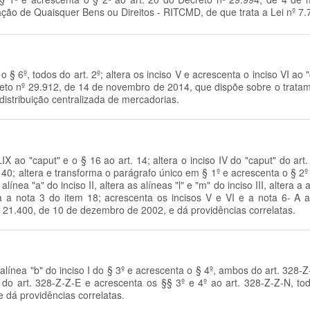
ção de Quaisquer Bens ou Direitos - RITCMD, de que trata a Lei nº 7
a o § 6º, todos do art. 2º; altera os inciso V e acrescenta o inciso VI a
creto nº 29.912, de 14 de novembro de 2014, que dispõe sobre o tratam
distribuição centralizada de mercadorias.
LIX ao "caput" e o § 16 ao art. 14; altera o inciso IV do "caput" do art. 
40; altera e transforma o parágrafo único em § 1º e acrescenta o § 2º ao 
 alínea "a" do inciso II, altera as alíneas "l" e "m" do inciso III, altera a
era a nota 3 do item 18; acrescenta os incisos V e VI e a nota 6- A
21.400, de 10 de dezembro de 2002, e dá providências correlatas.
a alínea "b" do inciso I do § 3º e acrescenta o § 4º, ambos do art. 328-Z-
 2º do art. 328-Z-Z-E e acrescenta os §§ 3º e 4º ao art. 328-Z-Z-N,
 dá providências correlatas.