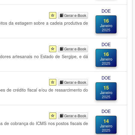
DOE
Gerar e-Book
16
eitos da estiagem sobre a cadeia produtiva de
Janeiro
2025
DOE
Gerar e-Book
16
adores artesanais no Estado de Sergipe, e dá
Janeiro
2025
DOE
Gerar e-Book
15
es de crédito fiscal e/ou de ressarcimento do
Janeiro
2025
DOE
Gerar e-Book
14
as de cobrança do ICMS nos postos fiscais de
Janeiro
2025