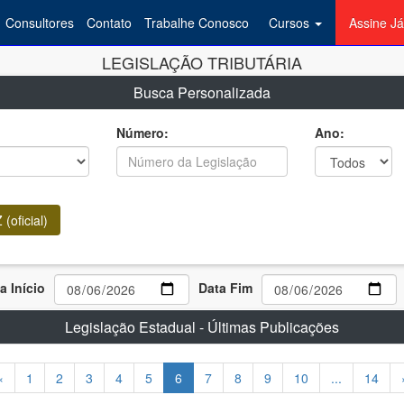
Consultores
Contato
Trabalhe Conosco
Cursos
Assine Já
LEGISLAÇÃO TRIBUTÁRIA
Busca Personalizada
Número:
Ano:
(oficial)
a Início
Data Fim
Legislação Estadual - Últimas Publicações
«
1
2
3
4
5
6
7
8
9
10
...
14