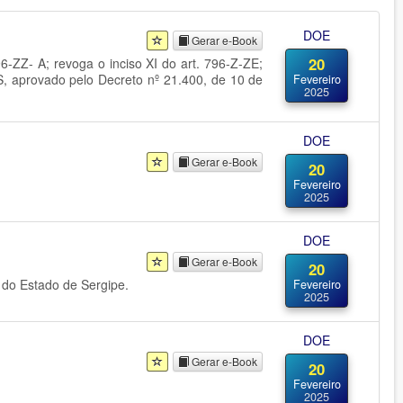
DOE
Gerar e-Book
20
796-ZZ- A; revoga o inciso XI do art. 796-Z-ZE;
MS, aprovado pelo Decreto nº 21.400, de 10 de
Fevereiro
2025
DOE
Gerar e-Book
20
Fevereiro
2025
DOE
Gerar e-Book
20
a do Estado de Sergipe.
Fevereiro
2025
DOE
Gerar e-Book
20
Fevereiro
2025