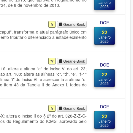
Janeiro
.724, de 8 de novembro de 2013.
2025
DOE
Gerar e-Book
22
o "caput", transforma o atual parágrafo único em
ento tributário diferenciado a estabelecimento
Janeiro
2025
Gerar e-Book
DOE
16; altera a alínea "e" do inciso VI do art. 23;
22
art. 100; altera as alíneas "c", "d", "e", "f-1"
 alínea "i" do inciso VII e acrescenta a alínea "c-
Janeiro
2025
 ao item 43 da Tabela II do Anexo I, todos do
DOE
Gerar e-Book
22
X; altera o inciso II do § 2º do art. 328-Z-Z-C-
 todos do Regulamento do ICMS, aprovado pelo
Janeiro
2025