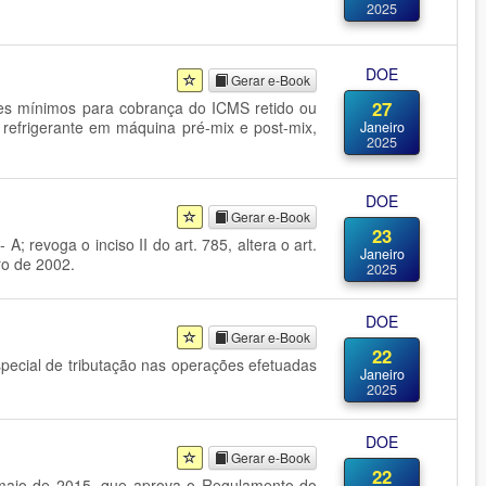
2025
DOE
Gerar e-Book
27
res mínimos para cobrança do ICMS retido ou
 refrigerante em máquina pré-mix e post-mix,
Janeiro
2025
DOE
Gerar e-Book
23
A; revoga o inciso II do art. 785, altera o art.
Janeiro
ro de 2002.
2025
DOE
Gerar e-Book
22
special de tributação nas operações efetuadas
Janeiro
2025
DOE
Gerar e-Book
22
e maio de 2015, que aprova o Regulamento do