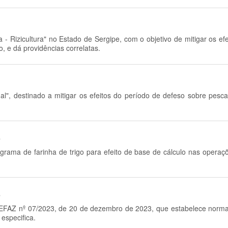
 Rizicultura" no Estado de Sergipe, com o objetivo de mitigar os ef
, e dá providências correlatas.
al", destinado a mitigar os efeitos do período de defeso sobre pesc
5
rama de farinha de trigo para efeito de base de cálculo nas operaçõ
5
a SEFAZ nº 07/2023, de 20 de dezembro de 2023, que estabelece norm
especifica.