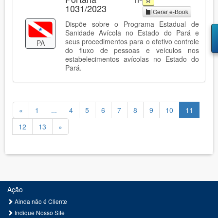
1031/2023
Gerar e-Book
Dispõe sobre o Programa Estadual de
Sanidade Avícola no Estado do Pará e
seus procedimentos para o efetivo controle
PA
do fluxo de pessoas e veículos nos
estabelecimentos avícolas no Estado do
Pará.
«
1
...
4
5
6
7
8
9
10
11
12
13
»
Ação
Ainda não é Cliente
Indique Nosso Site