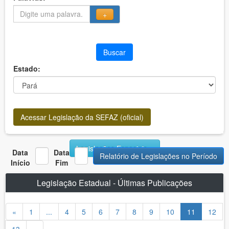
+
Buscar
Estado:
Acessar Legislação da SEFAZ (oficial)
Legislações Especiais
Data
Data
Relatório de Legislações no Período
Início
Fim
Legislação Estadual - Últimas Publicações
«
1
...
4
5
6
7
8
9
10
11
12