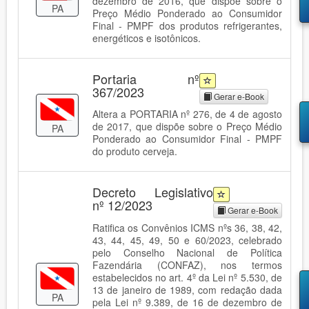
dezembro de 2016, que dispõe sobre o
PA
Preço Médio Ponderado ao Consumidor
Final - PMPF dos produtos refrigerantes,
energéticos e isotônicos.
Portaria nº
367/2023
Gerar e-Book
Altera a PORTARIA nº 276, de 4 de agosto
de 2017, que dispõe sobre o Preço Médio
PA
Ponderado ao Consumidor Final - PMPF
do produto cerveja.
Decreto Legislativo
nº 12/2023
Gerar e-Book
Ratifica os Convênios ICMS nºs 36, 38, 42,
43, 44, 45, 49, 50 e 60/2023, celebrado
pelo Conselho Nacional de Política
Fazendária (CONFAZ), nos termos
estabelecidos no art. 4º da Lei nº 5.530, de
13 de janeiro de 1989, com redação dada
PA
pela Lei nº 9.389, de 16 de dezembro de