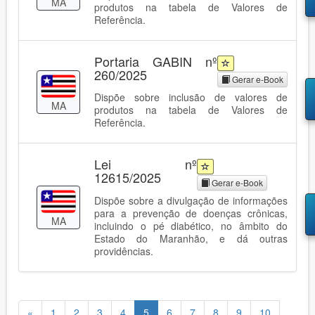
MA
produtos na tabela de Valores de
Referência.
Portaria GABIN nº
260/2025
Gerar e-Book
Dispõe sobre inclusão de valores de
MA
produtos na tabela de Valores de
Referência.
Lei nº
12615/2025
Gerar e-Book
Dispõe sobre a divulgação de informações
para a prevenção de doenças crônicas,
MA
incluindo o pé diabético, no âmbito do
Estado do Maranhão, e dá outras
providências.
«
1
2
3
4
5
6
7
8
9
10