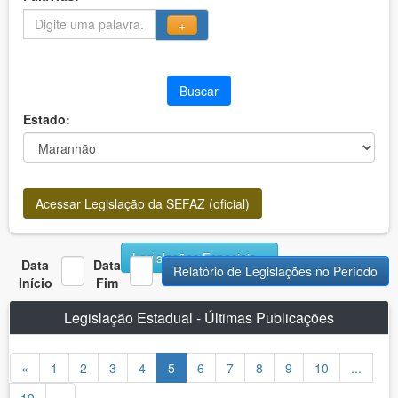
+
Buscar
Estado:
Acessar Legislação da SEFAZ (oficial)
Legislações Especiais
Data
Data
Relatório de Legislações no Período
Início
Fim
Legislação Estadual - Últimas Publicações
«
1
2
3
4
5
6
7
8
9
10
...