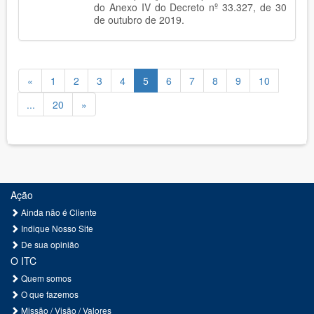
do Anexo IV do Decreto nº 33.327, de 30
de outubro de 2019.
«
1
2
3
4
5
6
7
8
9
10
...
20
»
Ação
Ainda não é Cliente
Indique Nosso Site
De sua opinião
O ITC
Quem somos
O que fazemos
Missão / Visão / Valores