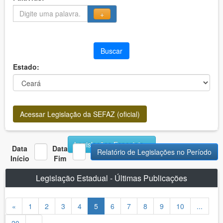
+
Buscar
Estado:
Acessar Legislação da SEFAZ (oficial)
Legislações Especiais
Data
Data
Relatório de Legislações no Período
Início
Fim
Legislação Estadual - Últimas Publicações
«
1
2
3
4
5
6
7
8
9
10
...