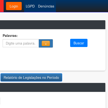
Login
LGPD
Denúncias
Palavras:
Buscar
+
Relatório de Legislações no Período