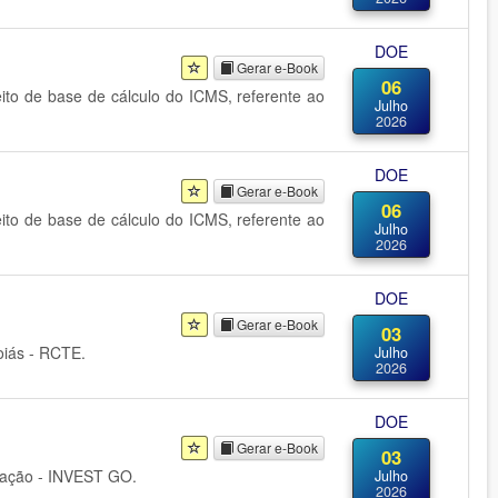
DOE
Gerar e-Book
06
eito de base de cálculo do ICMS, referente ao
Julho
2026
DOE
Gerar e-Book
06
eito de base de cálculo do ICMS, referente ao
Julho
2026
DOE
Gerar e-Book
03
oiás - RCTE.
Julho
2026
DOE
Gerar e-Book
03
ovação - INVEST GO.
Julho
2026