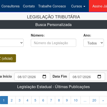
Consultores
Contato
Trabalhe Conosco
Cursos
Assine Já
LEGISLAÇÃO TRIBUTÁRIA
Busca Personalizada
Número:
Ano:
(oficial)
a Início
Data Fim
Legislação Estadual - Últimas Publicações
1
2
3
4
5
6
7
8
9
10
...
20
»