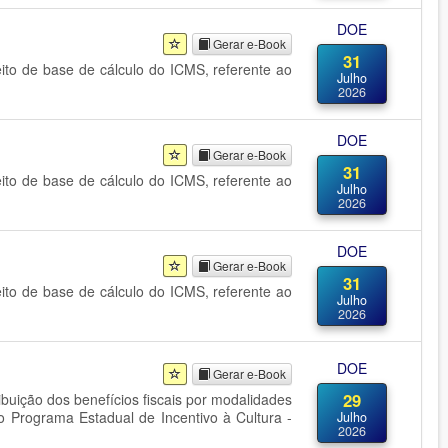
DOE
Gerar e-Book
31
eito de base de cálculo do ICMS, referente ao
Julho
2026
DOE
Gerar e-Book
31
eito de base de cálculo do ICMS, referente ao
Julho
2026
DOE
Gerar e-Book
31
eito de base de cálculo do ICMS, referente ao
Julho
2026
DOE
Gerar e-Book
29
ribuição dos benefícios fiscais por modalidades
o Programa Estadual de Incentivo à Cultura -
Julho
2026