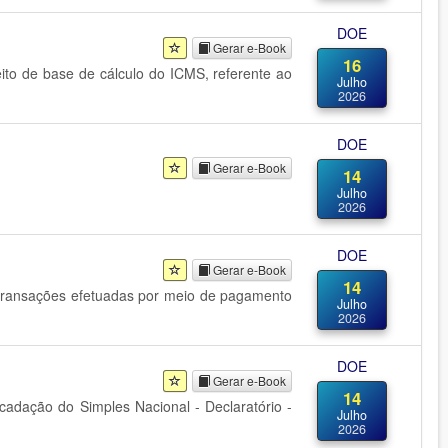
DOE
Gerar e-Book
16
eito de base de cálculo do ICMS, referente ao
Julho
2026
DOE
Gerar e-Book
14
Julho
2026
DOE
Gerar e-Book
14
 transações efetuadas por meio de pagamento
Julho
2026
DOE
Gerar e-Book
14
adação do Simples Nacional - Declaratório -
Julho
2026