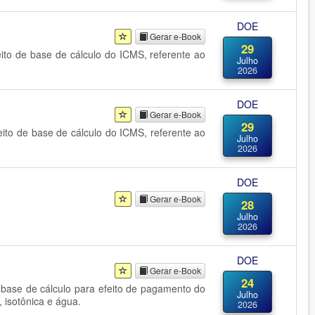
DOE
Gerar e-Book
29
eito de base de cálculo do ICMS, referente ao
Julho
2026
DOE
Gerar e-Book
29
eito de base de cálculo do ICMS, referente ao
Julho
2026
DOE
Gerar e-Book
28
Julho
2026
DOE
Gerar e-Book
24
 base de cálculo para efeito de pagamento do
Julho
, isotônica e água.
2026