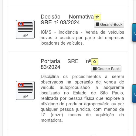
Decisão Normativa
SRE nº 03/2024
Gerar e-Book
ICMS - Incidência - Venda de veículos
N
SP
novos e usados por parte de empresas
locadoras de veículos.
Portaria SRE nº
83/2024
Gerar e-Book
Disciplina os procedimentos a serem
observados na operação de venda de
veículo autopropulsado a adquirente
localizado no Estado de São Paulo,
N
SP
realizada por pessoa física que explore a
atividade de produtor agropecuário ou por
qualquer pessoa jurídica, com menos de
12 (doze) meses de aquisição da
montadora.