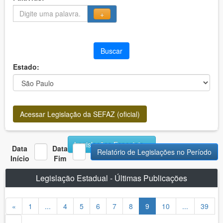
+
Buscar
Estado:
Acessar Legislação da SEFAZ (oficial)
Legislações Especiais
Data
Data
Relatório de Legislações no Período
Início
Fim
Legislação Estadual - Últimas Publicações
«
1
...
4
5
6
7
8
9
10
...
39