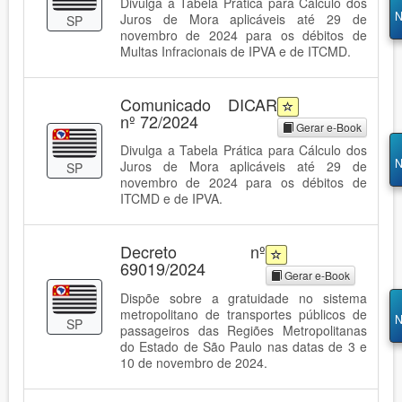
Divulga a Tabela Prática para Cálculo dos
N
Juros de Mora aplicáveis até 29 de
SP
novembro de 2024 para os débitos de
Multas Infracionais de IPVA e de ITCMD.
Comunicado DICAR
nº 72/2024
Gerar e-Book
Divulga a Tabela Prática para Cálculo dos
N
Juros de Mora aplicáveis até 29 de
SP
novembro de 2024 para os débitos de
ITCMD e de IPVA.
Decreto nº
69019/2024
Gerar e-Book
Dispõe sobre a gratuidade no sistema
metropolitano de transportes públicos de
N
SP
passageiros das Regiões Metropolitanas
do Estado de São Paulo nas datas de 3 e
10 de novembro de 2024.