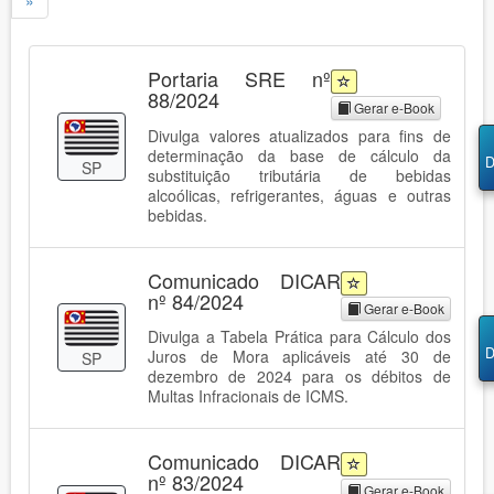
»
Portaria SRE nº
88/2024
Gerar e-Book
Divulga valores atualizados para fins de
determinação da base de cálculo da
D
SP
substituição tributária de bebidas
alcoólicas, refrigerantes, águas e outras
bebidas.
Comunicado DICAR
nº 84/2024
Gerar e-Book
Divulga a Tabela Prática para Cálculo dos
D
Juros de Mora aplicáveis até 30 de
SP
dezembro de 2024 para os débitos de
Multas Infracionais de ICMS.
Comunicado DICAR
nº 83/2024
Gerar e-Book