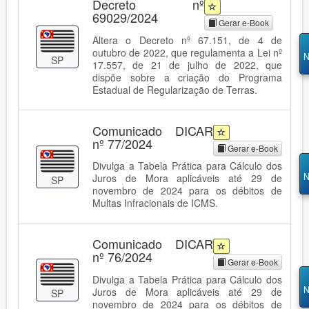
Decreto nº
69029/2024
Gerar e-Book
Altera o Decreto nº 67.151, de 4 de
outubro de 2022, que regulamenta a Lei nº
N
SP
17.557, de 21 de julho de 2022, que
dispõe sobre a criação do Programa
Estadual de Regularização de Terras.
Comunicado DICAR
nº 77/2024
Gerar e-Book
Divulga a Tabela Prática para Cálculo dos
N
Juros de Mora aplicáveis até 29 de
SP
novembro de 2024 para os débitos de
Multas Infracionais de ICMS.
Comunicado DICAR
nº 76/2024
Gerar e-Book
Divulga a Tabela Prática para Cálculo dos
N
Juros de Mora aplicáveis até 29 de
SP
novembro de 2024 para os débitos de