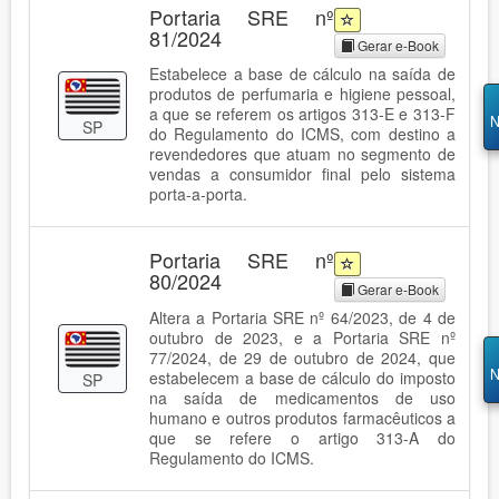
Portaria SRE nº
81/2024
Gerar e-Book
Estabelece a base de cálculo na saída de
produtos de perfumaria e higiene pessoal,
a que se referem os artigos 313-E e 313-F
N
SP
do Regulamento do ICMS, com destino a
revendedores que atuam no segmento de
vendas a consumidor final pelo sistema
porta-a-porta.
Portaria SRE nº
80/2024
Gerar e-Book
Altera a Portaria SRE nº 64/2023, de 4 de
outubro de 2023, e a Portaria SRE nº
77/2024, de 29 de outubro de 2024, que
N
estabelecem a base de cálculo do imposto
SP
na saída de medicamentos de uso
humano e outros produtos farmacêuticos a
que se refere o artigo 313-A do
Regulamento do ICMS.