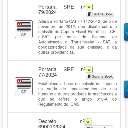
Portaria SRE nº
79/2024
Gerar e-Book
Altera a Portaria CAT nº 147/2012, de 5 de
novembro de 2012, que dispõe sobre a
emissão do Cupom Fiscal Eletrônico - CF-
N
SP
e-SAT por meio do Sistema de
Autenticação e Transmissão - SAT, a
obrigatoriedade de sua emissão, e dá
outras providências.
Portaria SRE nº
77/2024
Gerar e-Book
Estabelece a base de cálculo do imposto
na saída de medicamentos de uso
SP
humano e outros produtos farmacêuticos a
que se refere o artigo 313-A do
Regulamento do ICMS.
Decreto nº
69001/2024