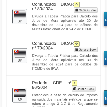
Comunicado DICAR
nº 80/2024
Gerar e-Book
Divulga a Tabela Prática para Cálculo dos
D
Juros de Mora aplicáveis até 30 de
SP
dezembro de 2024 para os débitos de
Multas Infracionais de IPVA e de ITCMD.
Comunicado DICAR
nº 79/2024
Gerar e-Book
Divulga a Tabela Prática para Cálculo dos
D
Juros de Mora aplicáveis até 30 de
SP
dezembro de 2024 para os débitos de
ITCMD e de IPVA.
Portaria SRE nº
86/2024
Gerar e-Book
Estabelece a base de cálculo do imposto
N
na saída dos materiais elétricos, a que se
SP
refere o artigo 313-Z18 do Regulamento