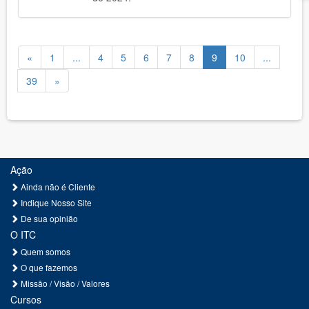
«
1
...
4
5
6
7
8
9
10
...
39
»
Ação
Ainda não é Cliente
Indique Nosso Site
De sua opinião
O ITC
Quem somos
O que fazemos
Missão / Visão / Valores
Cursos