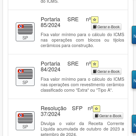
do ICMS.
Portaria SRE nº
85/2024
Gerar e-Book
Fixa valor mínimo para o cálculo do ICMS
N
SP
nas operações com blocos ou tijolos
cerâmicos para construção.
Portaria SRE nº
84/2024
Gerar e-Book
Fixa valor mínimo para o cálculo do ICMS
N
SP
nas operações com revestimento cerâmico
classificado como "Extra" ou "Tipo A".
Resolução SFP nº
37/2024
Gerar e-Book
Divulga o valor da Receita Corrente
N
SP
Líquida acumulada de outubro de 2023 a
setembro de 2024.