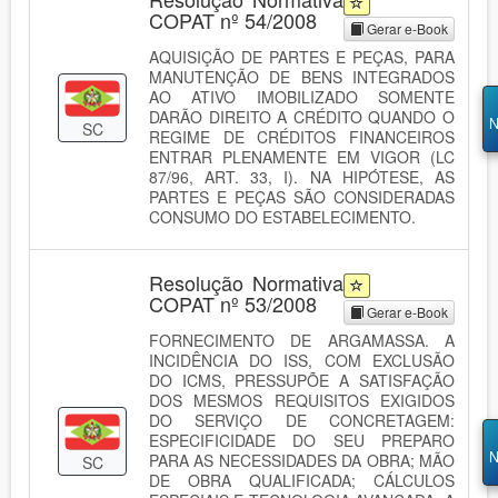
COPAT nº 54/2008
Gerar e-Book
AQUISIÇÃO DE PARTES E PEÇAS, PARA
MANUTENÇÃO DE BENS INTEGRADOS
AO ATIVO IMOBILIZADO SOMENTE
DARÃO DIREITO A CRÉDITO QUANDO O
N
SC
REGIME DE CRÉDITOS FINANCEIROS
ENTRAR PLENAMENTE EM VIGOR (LC
87/96, ART. 33, I). NA HIPÓTESE, AS
PARTES E PEÇAS SÃO CONSIDERADAS
CONSUMO DO ESTABELECIMENTO.
Resolução Normativa
COPAT nº 53/2008
Gerar e-Book
FORNECIMENTO DE ARGAMASSA. A
INCIDÊNCIA DO ISS, COM EXCLUSÃO
DO ICMS, PRESSUPÕE A SATISFAÇÃO
DOS MESMOS REQUISITOS EXIGIDOS
DO SERVIÇO DE CONCRETAGEM:
ESPECIFICIDADE DO SEU PREPARO
N
PARA AS NECESSIDADES DA OBRA; MÃO
SC
DE OBRA QUALIFICADA; CÁLCULOS