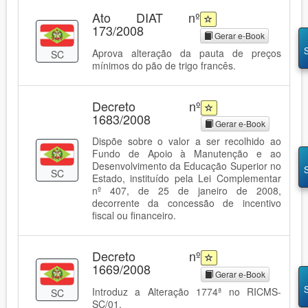
Ato DIAT nº
173/2008
Gerar e-Book
Aprova alteração da pauta de preços
SC
mínimos do pão de trigo francês.
Decreto nº
1683/2008
Gerar e-Book
Dispõe sobre o valor a ser recolhido ao
Fundo de Apoio à Manutenção e ao
Desenvolvimento da Educação Superior no
SC
Estado, instituído pela Lei Complementar
nº 407, de 25 de janeiro de 2008,
decorrente da concessão de incentivo
fiscal ou financeiro.
Decreto nº
1669/2008
Gerar e-Book
Introduz a Alteração 1774ª no RICMS-
SC
SC/01.