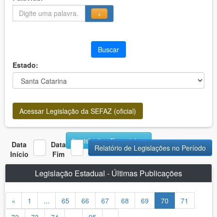
+
Buscar
Estado:
Acessar Legislação da SEFAZ (oficial)
Legislações Especiais
Data
Data
Relatório de Legislações no Período
Início
Fim
Legislação Estadual - Últimas Publicações
«
1
...
65
66
67
68
69
70
71