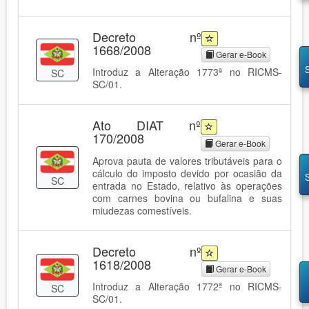
Decreto nº
1668/2008
Gerar e-Book
Introduz a Alteração 1773ª no RICMS-
SC
SC/01.
Ato DIAT nº
170/2008
Gerar e-Book
Aprova pauta de valores tributáveis para o
cálculo do imposto devido por ocasião da
SC
entrada no Estado, relativo às operações
com carnes bovina ou bufalina e suas
miudezas comestíveis.
Decreto nº
1618/2008
Gerar e-Book
Introduz a Alteração 1772ª no RICMS-
SC
SC/01.