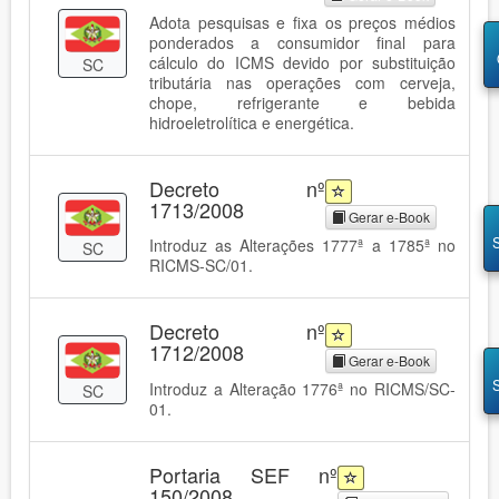
Adota pesquisas e fixa os preços médios
ponderados a consumidor final para
cálculo do ICMS devido por substituição
SC
tributária nas operações com cerveja,
chope, refrigerante e bebida
hidroeletrolítica e energética.
Decreto nº
1713/2008
Gerar e-Book
Introduz as Alterações 1777ª a 1785ª no
SC
RICMS-SC/01.
Decreto nº
1712/2008
Gerar e-Book
Introduz a Alteração 1776ª no RICMS/SC-
SC
01.
Portaria SEF nº
150/2008