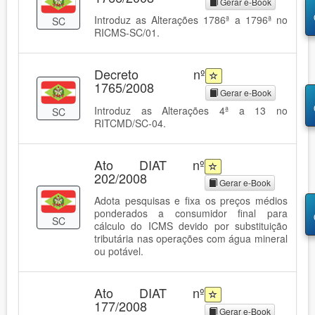
Gerar e-Book
Introduz as Alterações 1786ª a 1796ª no
SC
RICMS-SC/01.
Decreto nº
1765/2008
Gerar e-Book
Introduz as Alterações 4ª a 13 no
SC
RITCMD/SC-04.
Ato DIAT nº
202/2008
Gerar e-Book
Adota pesquisas e fixa os preços médios
ponderados a consumidor final para
SC
cálculo do ICMS devido por substituição
tributária nas operações com água mineral
ou potável.
Ato DIAT nº
177/2008
Gerar e-Book