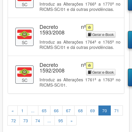
Introduz as Alterações 1766ª a 1770ª no
SC
RICMS-SC/01 e dá outras providências.
Decreto nº
1593/2008
Gerar e-Book
Introduz as Alterações 1764ª e 1765ª no
SC
RICMS-SC/01 e dá outras providências.
Decreto nº
1592/2008
Gerar e-Book
Introduz as Alterações 1761ª a 1763ª no
SC
RICMS-SC/01.
«
1
...
65
66
67
68
69
70
71
72
73
74
...
95
»