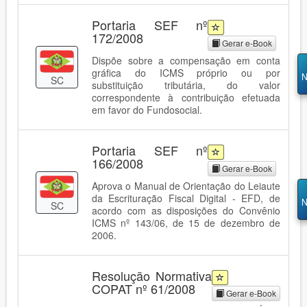
Portaria SEF nº
172/2008
Gerar e-Book
Dispõe sobre a compensação em conta
gráfica do ICMS próprio ou por
N
SC
substituição tributária, do valor
correspondente à contribuição efetuada
em favor do Fundosocial.
Portaria SEF nº
166/2008
Gerar e-Book
Aprova o Manual de Orientação do Leiaute
da Escrituração Fiscal Digital - EFD, de
N
SC
acordo com as disposições do Convênio
ICMS nº 143/06, de 15 de dezembro de
2006.
Resolução Normativa
COPAT nº 61/2008
Gerar e-Book