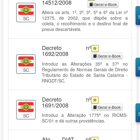
14512/2008
Gerar e-Book
Altera os arts. 1º, 2º, 3º, 5º e 6º da Lei nº
12375, de 2002, que dispõe sobre a
SC
coleta, o recolhimento e o destino final de
pneus descartáveis.
Decreto nº
1692/2008
Gerar e-Book
Introduz as Alterações 35ª a 37ª no
Regulamento de Normas Gerais de Direito
SC
Tributário do Estado de Santa Catarina -
RNGDT/SC.
Decreto nº
1691/2008
Gerar e-Book
Introduz a Alteração 1775ª no RICMS-
SC
SC/01 e dá outras providências.
Ato DIAT nº