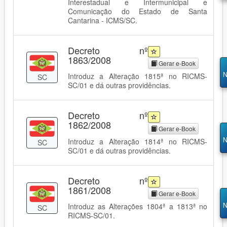
Interestadual e Intermunicipal e
Comunicação do Estado de Santa
Cantarina - ICMS/SC.
Decreto nº
1863/2008
Gerar e-Book
N
Introduz a Alteração 1815ª no RICMS-
SC
SC/01 e dá outras providências.
Decreto nº
1862/2008
Gerar e-Book
N
Introduz a Alteração 1814ª no RICMS-
SC
SC/01 e dá outras providências.
Decreto nº
1861/2008
Gerar e-Book
N
Introduz as Alterações 1804ª a 1813ª no
SC
RICMS-SC/01.