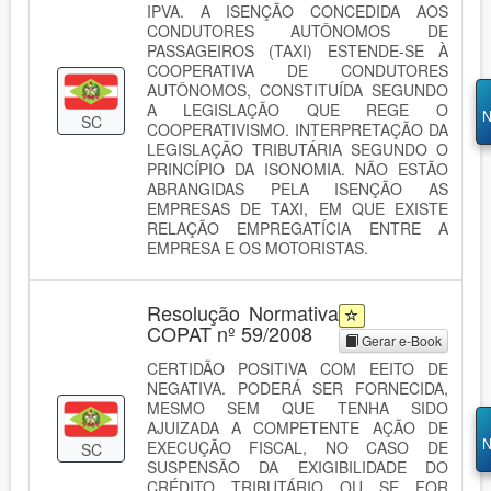
IPVA. A ISENÇÃO CONCEDIDA AOS
CONDUTORES AUTÔNOMOS DE
PASSAGEIROS (TAXI) ESTENDE-SE À
COOPERATIVA DE CONDUTORES
AUTÔNOMOS, CONSTITUÍDA SEGUNDO
A LEGISLAÇÃO QUE REGE O
N
SC
COOPERATIVISMO. INTERPRETAÇÃO DA
LEGISLAÇÃO TRIBUTÁRIA SEGUNDO O
PRINCÍPIO DA ISONOMIA. NÃO ESTÃO
ABRANGIDAS PELA ISENÇÃO AS
EMPRESAS DE TAXI, EM QUE EXISTE
RELAÇÃO EMPREGATÍCIA ENTRE A
EMPRESA E OS MOTORISTAS.
Resolução Normativa
COPAT nº 59/2008
Gerar e-Book
CERTIDÃO POSITIVA COM EEITO DE
NEGATIVA. PODERÁ SER FORNECIDA,
MESMO SEM QUE TENHA SIDO
AJUIZADA A COMPETENTE AÇÃO DE
N
EXECUÇÃO FISCAL, NO CASO DE
SC
SUSPENSÃO DA EXIGIBILIDADE DO
CRÉDITO TRIBUTÁRIO OU SE FOR