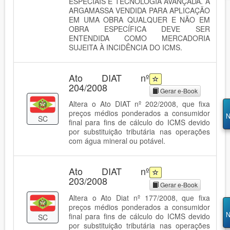
ESPECIAIS E TECNOLOGIA AVANÇADA. A
ARGAMASSA VENDIDA PARA APLICAÇÃO
EM UMA OBRA QUALQUER E NÃO EM
OBRA ESPECÍFICA DEVE SER
ENTENDIDA COMO MERCADORIA
SUJEITA À INCIDÊNCIA DO ICMS.
Ato DIAT nº
204/2008
Gerar e-Book
Altera o Ato DIAT nº 202/2008, que fixa
preços médios ponderados a consumidor
N
SC
final para fins de cálculo do ICMS devido
por substituição tributária nas operações
com água mineral ou potável.
Ato DIAT nº
203/2008
Gerar e-Book
Altera o Ato Diat nº 177/2008, que fixa
preços médios ponderados a consumidor
N
final para fins de cálculo do ICMS devido
SC
por substituição tributária nas operações