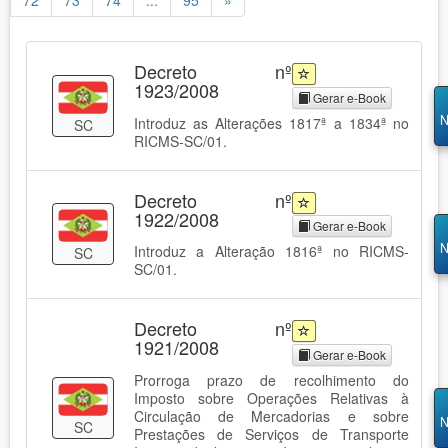
72
73
74
...
95
»
Decreto nº
1923/2008
Gerar e-Book
N
Introduz as Alterações 1817ª a 1834ª no
SC
RICMS-SC/01.
Decreto nº
1922/2008
Gerar e-Book
N
Introduz a Alteração 1816ª no RICMS-
SC
SC/01.
Decreto nº
1921/2008
Gerar e-Book
Prorroga prazo de recolhimento do
Imposto sobre Operações Relativas à
Circulação de Mercadorias e sobre
N
SC
Prestações de Serviços de Transporte