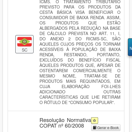
ICMS. O TRATAMENTO TRIBUTÁRIO
PREVISTO PARA OS PRODUTOS DA
CESTA BÁSICA VISA BENEFICIAR O
CONSUMIDOR DE BAIXA RENDA. ASSIM,
OS PRODUTOS QUE ESTÃO
ALBERGADOS PELA REDUÇÃO NA BASE
DE CÁLCULO PREVISTA NO ART. 11, I,
DO ANEXO 2 DO RICMS-SC, SÃO
AQUELES CUJOS PREÇOS OS TORNAM
N
ACESSÍVEIS À POPULAÇÃO DE BAIXA
SC
RENDA, RESTANDO, PORTANTO,
EXCLUÍDOS DO BENEFÍCIO FISCAL
ÀQUELES PRODUTOS QUE, APESAR DE
OSTENTAREM COMERCIALMENTE O
MESMO NOME, TRATAM-SE DE
PRODUTOS MAIS REQUINTADOS, EM
CUJA ELABORAÇÃO FOI-LHES
ADICIONADO OUTRAS
CARACTERÍSTICAS QUE LHE RETIRAM
O RÓTULO DE "CONSUMO POPULAR".
Resolução Normativa
COPAT nº 60/2008
Gerar e-Book