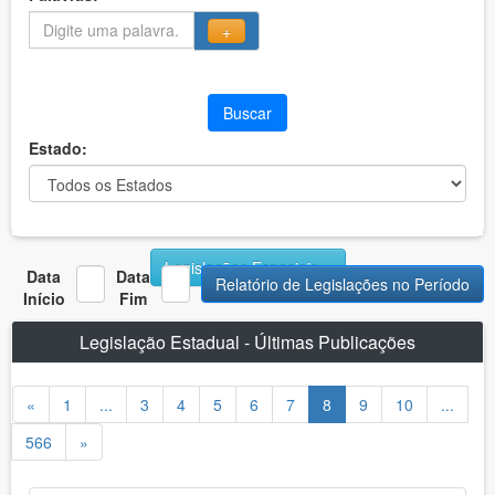
+
Buscar
Estado:
Legislações Especiais
Data
Data
Relatório de Legislações no Período
Início
Fim
Legislação Estadual - Últimas Publicações
«
1
...
3
4
5
6
7
8
9
10
...
566
»