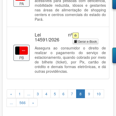
acessíveis para pessoas com deficiência,
PA
mobilidade reduzida, idosos e gestantes
nas áreas de alimentação de shopping
centers e centros comerciais do estado do
Pará.
Lei nº
14591/2026
Gerar e-Book
Assegura ao consumidor o direito de
realizar o pagamento do serviço de
estacionamento, quando cobrado por meio
PB
de bilhete (ticket), por Pix, cartão de
crédito e demais formas eletrônicas, e dá
outras providências.
«
1
...
3
4
5
6
7
8
9
10
...
566
»