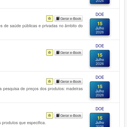
2026
DOE
Gerar e-Book
15
es de saúde públicas e privadas no âmbito do
Julho
2026
DOE
Gerar e-Book
15
Julho
2026
DOE
Gerar e-Book
15
e a pesquisa de preços dos produtos: madeiras
Julho
2026
DOE
Gerar e-Book
15
 produtos que especifica.
Julho
2026