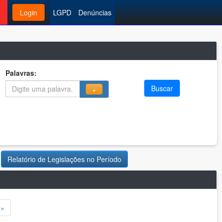
Login
LGPD
Denúncias
Palavras:
Buscar
+
Relatório de Legislações no Período
»