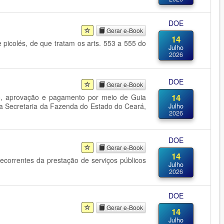
DOE
Gerar e-Book
14
e picolés, de que tratam os arts. 553 a 555 do
Julho
2026
DOE
Gerar e-Book
14
ção, aprovação e pagamento por meio de Guia
da Secretaria da Fazenda do Estado do Ceará,
Julho
2026
DOE
Gerar e-Book
14
decorrentes da prestação de serviços públicos
Julho
2026
DOE
Gerar e-Book
14
Julho