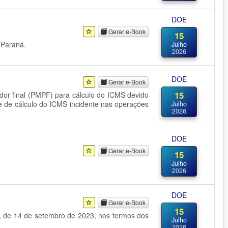
DOE
Gerar e-Book
15
 Paraná.
Julho
2026
DOE
Gerar e-Book
15
or final (PMPF) para cálculo do ICMS devido
se de cálculo do ICMS incidente nas operações
Julho
2026
DOE
Gerar e-Book
15
Julho
2026
DOE
Gerar e-Book
15
46, de 14 de setembro de 2023, nos termos dos
Julho
2026