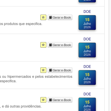
DOE
Gerar e-Book
15
os produtos que especifica.
Julho
2026
DOE
Gerar e-Book
15
Julho
2026
DOE
Gerar e-Book
15
s ou hipermercados e pelos estabelecimentos
Julho
especifica.
2026
DOE
Gerar e-Book
15
 e dá outras providências.
Julho
2026