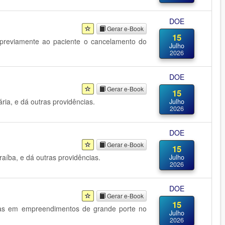
DOE
Gerar e-Book
15
 previamente ao paciente o cancelamento do
Julho
2026
DOE
Gerar e-Book
15
ia, e dá outras providências.
Julho
2026
DOE
Gerar e-Book
15
raíba, e dá outras providências.
Julho
2026
DOE
Gerar e-Book
15
oras em empreendimentos de grande porte no
Julho
2026