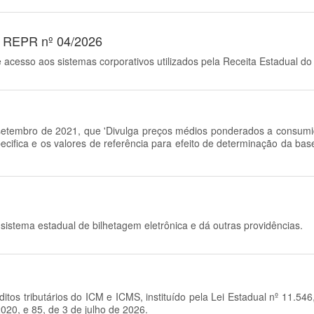
o REPR nº 04/2026
e acesso aos sistemas corporativos utilizados pela Receita Estadual do
setembro de 2021, que 'Divulga preços médios ponderados a consumid
pecifica e os valores de referência para efeito de determinação da ba
istema estadual de bilhetagem eletrônica e dá outras providências.
tos tributários do ICM e ICMS, instituído pela Lei Estadual nº 11.5
20, e 85, de 3 de julho de 2026.