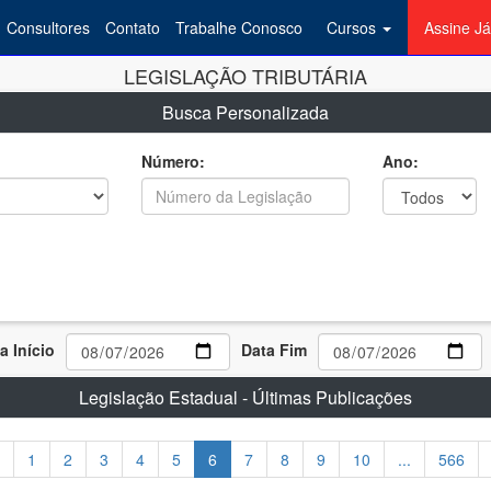
Consultores
Contato
Trabalhe Conosco
Cursos
Assine Já
LEGISLAÇÃO TRIBUTÁRIA
Busca Personalizada
Número:
Ano:
a Início
Data Fim
Legislação Estadual - Últimas Publicações
1
2
3
4
5
6
7
8
9
10
...
566