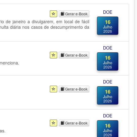
DOE
Gerar e-Book
16
io de janeiro a divulgarem, em local de fácil
er multa diária nos casos de descumprimento da
Julho
2026
DOE
Gerar e-Book
16
 menciona.
Julho
2026
DOE
Gerar e-Book
16
Julho
2026
DOE
Gerar e-Book
16
as.
Julho
2026