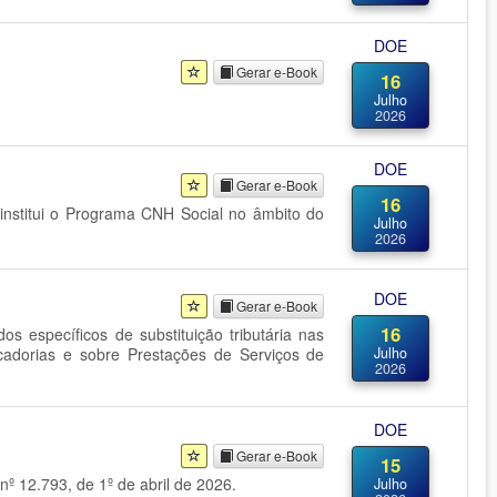
DOE
Gerar e-Book
16
Julho
2026
DOE
Gerar e-Book
16
institui o Programa CNH Social no âmbito do
Julho
2026
DOE
Gerar e-Book
16
s específicos de substituição tributária nas
cadorias e sobre Prestações de Serviços de
Julho
2026
DOE
Gerar e-Book
15
º 12.793, de 1º de abril de 2026.
Julho