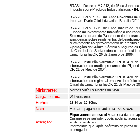
BRASIL. Decreto nº 7.212, de 15 de Junho de 
Imposto sobre Produtos Industrializados - IPI.
BRASIL. Lei nº 4.502, de 30 de Novembro de 
Internas. Diário Oficial da União, Brasília-DF,
BRASIL. Lei nº 9.779, de 19 de Janeiro de 199
Fundos de Investimento Imobiliário e dos rend
Sistema Integrado de Pagamento de Impostos
à incidência sobre rendimentos de beneficiário
relativamente ao aproveitamento de créditos e
Operações de Crédito, Câmbio e Seguros ou Rel
da Contribuição Social sobre o Lucro Líquido, 
União, Brasília-DF, 20 de Janeiro de 1999.
BRASIL. Instrução Normativa SRF nº 419, de 1
informações do crédito presumido do IPI, instit
DF, 21 de Maio de 2004.
BRASIL. Instrução Normativa SRF nº 420, de 1
informações do regime alternativo do crédito p
Oficial da União, Brasília-DF, 21 de Maio de 2
Ministrante:
Marcos Vinícius Martins da Silva
Carga Horária:
04 horas aula
Horário:
13:30 às 17:30hs.
Nota:
Efetuar o pagamento até o dia 13/07/2026
Fique atento ao prazo!
A partir da data de a
Durante esse período, vocês poderão acessar 
Atenção:
emitir o certificado.
Informamos que, após o término do prazo de 3
prorrogado.