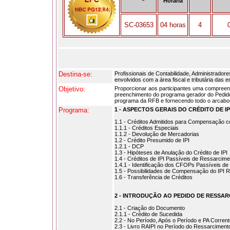
Horária
SC-03653
04 horas
4
Destina-se:
Profissionais de Contabilidade, Administrador
envolvidos com a área fiscal e tributária das 
Objetivo:
Proporcionar aos participantes uma compreen
preenchimento do programa gerador do Pedid
programa da RFB e fornecendo todo o arcabou
Programa:
1 - ASPECTOS GERAIS DO CRÉDITO DE IP
1.1 - Créditos Admitidos para Compensação c
1.1.1 - Créditos Especiais
1.1.2 - Devolução de Mercadorias
1.2 - Crédito Presumido de IPI
1.2.1 - DCP
1.3 - Hipóteses de Anulação do Crédito de IPI
1.4 - Créditos de IPI Passíveis de Ressarcime
1.4.1 - Identificação dos CFOPs Passíveis d
1.5 - Possibilidades de Compensação do IPI 
1.6 - Transferência de Créditos
2 - INTRODUÇÃO AO PEDIDO DE RESSA
2.1 - Criação do Documento
2.1.1 - Crédito de Sucedida
2.2 - No Período, Após o Período e PA Corrent
2.3 - Livro RAIPI no Período do Ressarciment