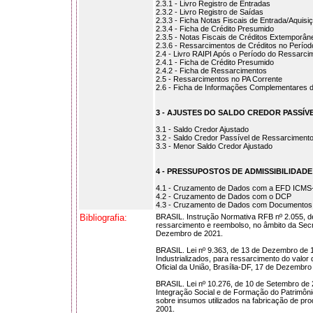
2.3.1 - Livro Registro de Entradas
2.3.2 - Livro Registro de Saídas
2.3.3 - Ficha Notas Fiscais de Entrada/Aquisi
2.3.4 - Ficha de Crédito Presumido
2.3.5 - Notas Fiscais de Créditos Extemporâ
2.3.6 - Ressarcimentos de Créditos no Períod
2.4 - Livro RAIPI Após o Período do Ressarci
2.4.1 - Ficha de Crédito Presumido
2.4.2 - Ficha de Ressarcimentos
2.5 - Ressarcimentos no PA Corrente
2.6 - Ficha de Informações Complementares 
3 - AJUSTES DO SALDO CREDOR PASSÍ
3.1 - Saldo Credor Ajustado
3.2 - Saldo Credor Passível de Ressarciment
3.3 - Menor Saldo Credor Ajustado
4 - PRESSUPOSTOS DE ADMISSIBILIDADE
4.1 - Cruzamento de Dados com a EFD ICMS-
4.2 - Cruzamento de Dados com o DCP
4.3 - Cruzamento de Dados com Documentos 
Bibliografia:
BRASIL. Instrução Normativa RFB nº 2.055, d
ressarcimento e reembolso, no âmbito da Secret
Dezembro de 2021.
BRASIL. Lei nº 9.363, de 13 de Dezembro de 1
Industrializados, para ressarcimento do valo
Oficial da União, Brasília-DF, 17 de Dezembro
BRASIL. Lei nº 10.276, de 10 de Setembro de
Integração Social e de Formação do Patrimôni
sobre insumos utilizados na fabricação de pro
2001.