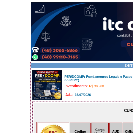
DET
PER/DCOMP: Fundamentos Legais e Passo a
no PEPC)
Investimento:
R$ 385,00
Data:
16/07/2026
CUR
Carga
Código
AUD
CMN