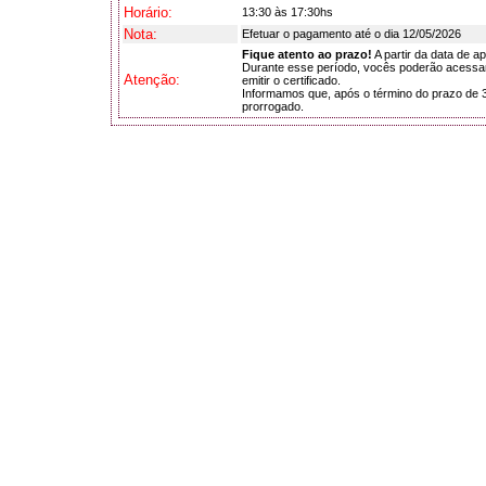
Horário:
13:30 às 17:30hs
Nota:
Efetuar o pagamento até o dia 12/05/2026
Fique atento ao prazo!
A partir da data de a
Durante esse período, vocês poderão acessar 
Atenção:
emitir o certificado.
Informamos que, após o término do prazo de 3
prorrogado.