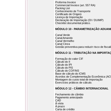
Proforma Invoice
Commercial Invoice (art. 557 RA)
Packing List
Conhecimento de Transporte
Certificado de Origem
Licença de Importação
Declaração de Importação (DI / DUIMP)
Checklist documental prático.
MÓDULO 10 - PARAMETRIZAÇÃO ADUAN
Canal Verde
Canal Amarelo
Canal Vermelho
Canal Cinza
Gestão preventiva para reduzir risco de fiscal
MÓDULO 11 - TRIBUTAÇÃO NA IMPORTA
Formação do valor CIF
Cálculo do II
Cálculo do IPI
Cálculo do PIS
Cálculo do COFINS
Base de cálculo do ICMS
Acordos de Complementação Econômica (AC
Montagem do custo total de importação
Exercícios práticos de cálculo.
MÓDULO 12 - CÂMBIO INTERNACIONAL
Fechamento de câmbio
Pagamento antecipado
CAD
À vista
À prazo
Carta de crédito