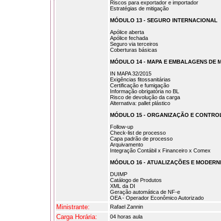
Riscos para exportador e importador
Estratégias de mitigação
MÓDULO 13 - SEGURO INTERNACIONAL
Apólice aberta
Apólice fechada
Seguro via terceiros
Coberturas básicas
MÓDULO 14 - MAPA E EMBALAGENS DE 
IN MAPA 32/2015
Exigências fitossanitárias
Certificação e fumigação
Informação obrigatória no BL
Risco de devolução da carga
Alternativa: pallet plástico
MÓDULO 15 - ORGANIZAÇÃO E CONTRO
Follow-up
Check-list de processo
Capa padrão de processo
Arquivamento
Integração Contábil x Financeiro x Comex
MÓDULO 16 - ATUALIZAÇÕES E MODER
DUIMP
Catálogo de Produtos
XML da DI
Geração automática de NF-e
OEA - Operador Econômico Autorizado
Ministrante:
Rafael Zannin
Carga Horária:
04 horas aula