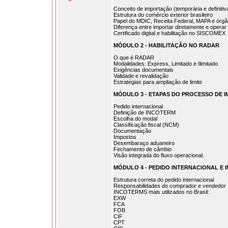
Conceito de importação (temporária e definitiv
Estrutura do comércio exterior brasileiro
Papel do MDIC, Receita Federal, MAPA e órg
Diferença entre importar diretamente e operar 
Certificado digital e habilitação no SISCOMEX
MÓDULO 2 - HABILITAÇÃO NO RADAR
O que é RADAR
Modalidades: Express, Limitado e Ilimitado
Exigências documentais
Validade e revalidação
Estratégias para ampliação de limite
MÓDULO 3 - ETAPAS DO PROCESSO DE 
Pedido internacional
Definição de INCOTERM
Escolha do modal
Classificação fiscal (NCM)
Documentação
Impostos
Desembaraço aduaneiro
Fechamento de câmbio
Visão integrada do fluxo operacional.
MÓDULO 4 - PEDIDO INTERNACIONAL E 
Estrutura correta do pedido internacional
Responsabilidades do comprador e vendedor
INCOTERMS mais utilizados no Brasil:
EXW
FCA
FOB
CIF
CPT