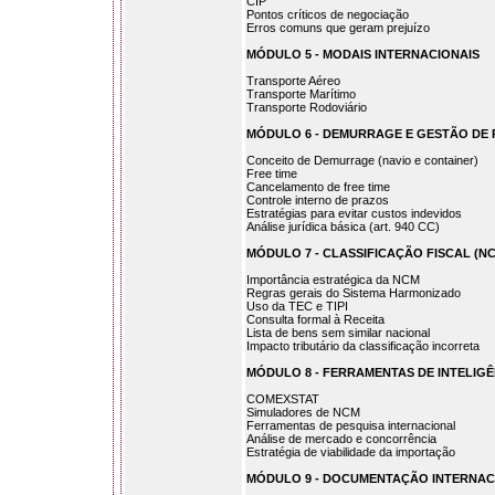
CIP
Pontos críticos de negociação
Erros comuns que geram prejuízo
MÓDULO 5 - MODAIS INTERNACIONAIS
Transporte Aéreo
Transporte Marítimo
Transporte Rodoviário
MÓDULO 6 - DEMURRAGE E GESTÃO DE 
Conceito de Demurrage (navio e container)
Free time
Cancelamento de free time
Controle interno de prazos
Estratégias para evitar custos indevidos
Análise jurídica básica (art. 940 CC)
MÓDULO 7 - CLASSIFICAÇÃO FISCAL (N
Importância estratégica da NCM
Regras gerais do Sistema Harmonizado
Uso da TEC e TIPI
Consulta formal à Receita
Lista de bens sem similar nacional
Impacto tributário da classificação incorreta
MÓDULO 8 - FERRAMENTAS DE INTELIG
COMEXSTAT
Simuladores de NCM
Ferramentas de pesquisa internacional
Análise de mercado e concorrência
Estratégia de viabilidade da importação
MÓDULO 9 - DOCUMENTAÇÃO INTERNAC