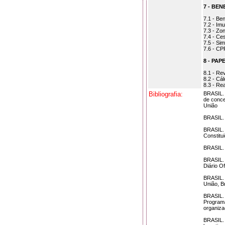
7 - BE
7.1 - Be
7.2 - Im
7.3 - Zo
7.4 - Ce
7.5 - Si
7.6 - C
8 - PA
8.1 - Rev
8.2 - Cál
8.3 - Re
Bibliografia:
BRASIL. 
de conce
União
BRASIL. L
BRASIL. 
Constitu
BRASIL. 
BRASIL. 
Diário O
BRASIL. L
União, B
BRASIL. 
Programa
organiza
BRASIL. 