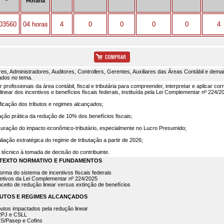
Horária
03560
04 horas
4
0
0
0
0
4
es, Administradores, Auditores, Controllers, Gerentes, Auxiliares das Áreas Contábil e demai
ados no tema.
 profissionais da área contábil, fiscal e tributária para compreender, interpretar e aplicar c
linear dos incentivos e benefícios fiscais federais, instituída pela Lei Complementar nº 224/2
ificação dos tributos e regimes alcançados;
ação prática da redução de 10% dos benefícios fiscais;
ração do impacto econômico-tributário, especialmente no Lucro Presumido;
liação estratégica do regime de tributação a partir de 2026;
 técnico à tomada de decisão do contribuinte.
NTEXTO NORMATIVO E FUNDAMENTOS
forma do sistema de incentivos fiscais federais
jetivos da Lei Complementar nº 224/2025
nceito de redução linear versus extinção de benefícios
IBUTOS E REGIMES ALCANÇADOS
ibutos impactados pela redução linear
IRPJ e CSLL
PIS/Pasep e Cofins