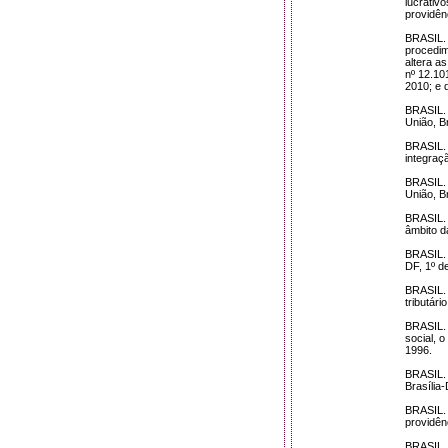
lucrativ
providên
BRASIL. 
procedim
altera a
nº 12.10
2010; e 
BRASIL. 
União, B
BRASIL. 
integraç
BRASIL. 
União, B
BRASIL. 
âmbito d
BRASIL. 
DF, 1º d
BRASIL. 
tributári
BRASIL. 
social, 
1996.
BRASIL. L
Brasília-
BRASIL. 
providên
BRASIL. 