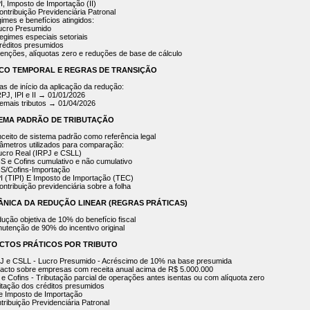
PI, Imposto de Importação (II)
ontribuição Previdenciária Patronal
gimes e benefícios atingidos:
Lucro Presumido
Regimes especiais setoriais
Créditos presumidos
Isenções, alíquotas zero e reduções de base de cálculo
RCO TEMPORAL E REGRAS DE TRANSIÇÃO
tas de início da aplicação da redução:
RPJ, IPI e II → 01/01/2026
Demais tributos → 01/04/2026
STEMA PADRÃO DE TRIBUTAÇÃO
nceito de sistema padrão como referência legal
râmetros utilizados para comparação:
Lucro Real (IRPJ e CSLL)
PIS e Cofins cumulativo e não cumulativo
PIS/Cofins-Importação
IPI (TIPI) E Imposto de Importação (TEC)
ontribuição previdenciária sobre a folha
CÂNICA DA REDUÇÃO LINEAR (REGRAS PRÁTICAS)
dução objetiva de 10% do benefício fiscal
nutenção de 90% do incentivo original
PACTOS PRÁTICOS POR TRIBUTO
PJ e CSLL - Lucro Presumido - Acréscimo de 10% na base presumida
pacto sobre empresas com receita anual acima de R$ 5.000.000
S e Cofins - Tributação parcial de operações antes isentas ou com alíquota zero
mitação dos créditos presumidos
I e Imposto de Importação
ntribuição Previdenciária Patronal