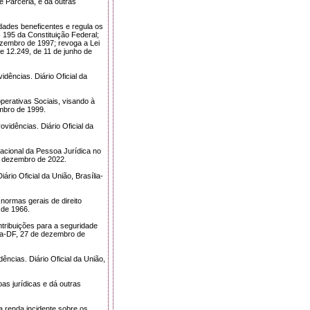
e Parceria, e dá outras
dades beneficentes e regula os
. 195 da Constituição Federal;
dezembro de 1997; revoga a Lei
 e 12.249, de 11 de junho de
dências. Diário Oficial da
perativas Sociais, visando à
embro de 1999.
vidências. Diário Oficial da
acional da Pessoa Jurídica no
de dezembro de 2022.
rio Oficial da União, Brasília-
 normas gerais de direito
o de 1966.
ntribuições para a seguridade
ília-DF, 27 de dezembro de
dências. Diário Oficial da União,
oas jurídicas e dá outras
 renda incidente sobre os