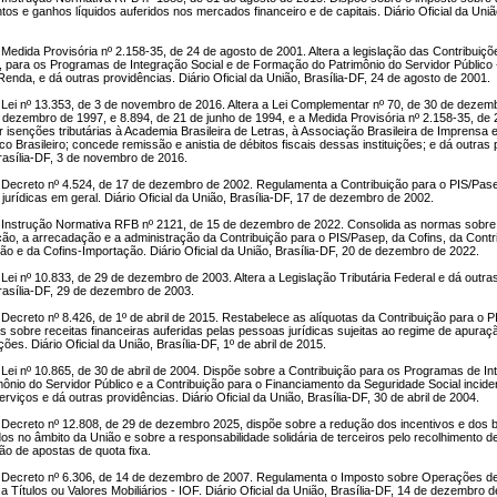
tos e ganhos líquidos auferidos nos mercados financeiro e de capitais. Diário Oficial da Uni
Medida Provisória nº 2.158-35, de 24 de agosto de 2001. Altera a legislação das Contribuiçõ
para os Programas de Integração Social e de Formação do Patrimônio do Servidor Público
Renda, e dá outras providências. Diário Oficial da União, Brasília-DF, 24 de agosto de 2001.
Lei nº 13.353, de 3 de novembro de 2016. Altera a Lei Complementar nº 70, de 30 de dezembr
 dezembro de 1997, e 8.894, de 21 de junho de 1994, e a Medida Provisória nº 2.158-35, de 
 isenções tributárias à Academia Brasileira de Letras, à Associação Brasileira de Imprensa e 
o Brasileiro; concede remissão e anistia de débitos fiscais dessas instituições; e dá outras p
rasília-DF, 3 de novembro de 2016.
Decreto nº 4.524, de 17 de dezembro de 2002. Regulamenta a Contribuição para o PIS/Pase
jurídicas em geral. Diário Oficial da União, Brasília-DF, 17 de dezembro de 2002.
Instrução Normativa RFB nº 2121, de 15 de dezembro de 2022. Consolida as normas sobre 
ação, a arrecadação e a administração da Contribuição para o PIS/Pasep, da Cofins, da Cont
ão e da Cofins-Importação. Diário Oficial da União, Brasília-DF, 20 de dezembro de 2022.
Lei nº 10.833, de 29 de dezembro de 2003. Altera a Legislação Tributária Federal e dá outras 
rasília-DF, 29 de dezembro de 2003.
Decreto nº 8.426, de 1º de abril de 2015. Restabelece as alíquotas da Contribuição para 
es sobre receitas financeiras auferidas pelas pessoas jurídicas sujeitas ao regime de apuraç
ções. Diário Oficial da União, Brasília-DF, 1º de abril de 2015.
Lei nº 10.865, de 30 de abril de 2004. Dispõe sobre a Contribuição para os Programas de I
mônio do Servidor Público e a Contribuição para o Financiamento da Seguridade Social incid
rviços e dá outras providências. Diário Oficial da União, Brasília-DF, 30 de abril de 2004.
Decreto nº 12.808, de 29 de dezembro 2025, dispõe sobre a redução dos incentivos e dos be
os no âmbito da União e sobre a responsabilidade solidária de terceiros pelo recolhimento de
ão de apostas de quota fixa.
Decreto nº 6.306, de 14 de dezembro de 2007. Regulamenta o Imposto sobre Operações de
 a Títulos ou Valores Mobiliários - IOF. Diário Oficial da União, Brasília-DF, 14 de dezembro 