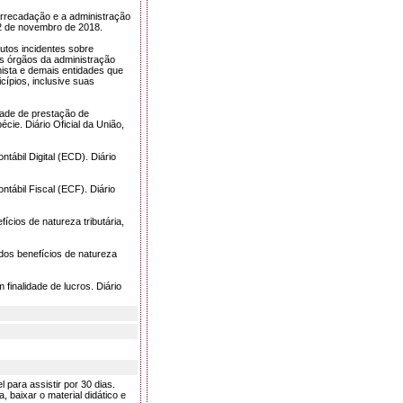
arrecadação e a administração
22 de novembro de 2018.
utos incidentes sobre
os órgãos da administração
mista e demais entidades que
cípios, inclusive suas
dade de prestação de
cie. Diário Oficial da União,
tábil Digital (ECD). Diário
tábil Fiscal (ECF). Diário
cios de natureza tributária,
dos benefícios de natureza
nalidade de lucros. Diário
 para assistir por 30 dias.
baixar o material didático e