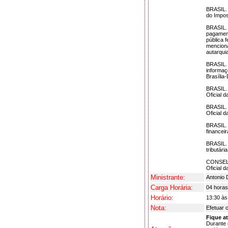
BRASIL. 
do Impos
BRASIL. 
pagament
pública 
menciona
autarquia
BRASIL. 
informaç
Brasília
BRASIL. 
Oficial d
BRASIL. 
Oficial d
BRASIL. 
financei
BRASIL. 
tributár
CONSELHO
Oficial 
Ministrante:
Antonio 
Carga Horária:
04 horas
Horário:
13:30 às
Nota:
Efetuar 
Fique a
Durante 