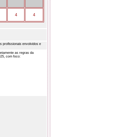
4
4
s profissionais envolvidos e
orretamente as regras da
025, com foco: