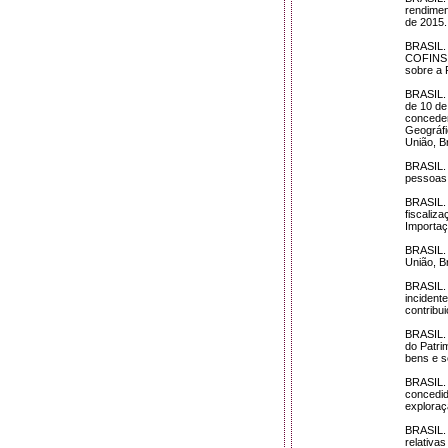
rendimen
de 2015.
BRASIL. 
COFINS, 
sobre a 
BRASIL. 
de 10 de
conceder
Geográfic
União, B
BRASIL. 
pessoas 
BRASIL. 
fiscaliz
Importaç
BRASIL. 
União, B
BRASIL. 
incident
contribui
BRASIL. 
do Patri
bens e se
BRASIL. 
concedid
exploraç
BRASIL. 
relativas