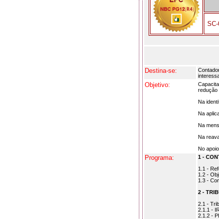
SC-
Destina-se:
Contador
interess
Objetivo:
Capacitar
redução 
Na ident
Na aplic
Na mensu
Na reava
No apoio
Programa:
1 - CO
1.1 - Re
1.2 - Ob
1.3 - Co
2 - TR
2.1 - Tr
2.1.1 - 
2.1.2 - 