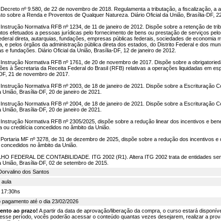
Decreto nº 9.580, de 22 de novembro de 2018. Regulamenta a tributação, a fiscalização, a 
to sobre a Renda e Proventos de Qualquer Natureza. Diário Oficial da União, Brasília-DF, 
Instrução Normativa RFB nº 1234, de 11 de janeiro de 2012. Dispõe sobre a retenção de trib
os efetuados a pessoas jurídicas pelo fornecimento de bens ou prestação de serviços pel
federal direta, autarquias, fundações, empresas públicas federais, sociedades de economia 
, e pelos órgãos da administração pública direta dos estados, do Distrito Federal e dos muni
s e fundações. Diário Oficial da União, Brasília-DF, 12 de janeiro de 2012.
Instrução Normativa RFB nº 1761, de 20 de novembro de 2017. Dispõe sobre a obrigatorie
ões à Secretaria da Receita Federal do Brasil (RFB) relativas a operações liquidadas em espé
-DF, 21 de novembro de 2017.
Instrução Normativa RFB nº 2003, de 18 de janeiro de 2021. Dispõe sobre a Escrituração Con
a União, Brasília-DF, 20 de janeiro de 2021.
Instrução Normativa RFB nº 2004, de 18 de janeiro de 2021. Dispõe sobre a Escrituração Con
a União, Brasília-DF, 20 de janeiro de 2021.
Instrução Normativa RFB nº 2305/2025, dispõe sobre a redução linear dos incentivos e benefí
ra ou creditícia concedidos no âmbito da União.
Portaria MF nº 3278, de 31 de dezembro de 2025, dispõe sobre a redução dos incentivos e 
ia concedidos no âmbito da União.
 FEDERAL DE CONTABILIDADE. ITG 2002 (R1). Altera ITG 2002 trata de entidades sem fi
da União, Brasília-DF, 02 de setembro de 2015.
Dorvalino dos Santos
 aula
 17:30hs
o pagamento até o dia 23/02/2026
tento ao prazo!
A partir da data de aprovação/liberação da compra, o curso estará disponível
esse período, vocês poderão acessar o conteúdo quantas vezes desejarem, realizar a prova, 