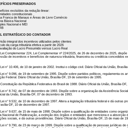
NEFÍCIOS PRESERVADOS
nefícios excluídos da redução linear:
unidades constitucionais
na Franca de Manaus e Áreas de Livre Comércio
sta Básica Nacional
mples Nacional e MEI
PRB
PEL ESTRATÉGICO DO CONTADOR
isão integral dos incentivos utilizados pelos clientes
culo da carga tributária efetiva a partir de 2026
avaliação do Lucro Presumido versus Lucro Real
Lei Complementar 224, Lei Complementar nº 224/2025, de 26 de dezembro de 2025, dispõe s
ssão de incentivos e benefícios de natureza tributária, financeira ou creditícia concedidos 
ei n° 10.406, de 10 de janeiro de 2002. Institui o código civil. Diário Oficial da União, Brasíli
Lei n° 9.096, de 19 de setembro de 1995. Dispõe sobre partidos políticos, regulamenta os arts
ição Federal. Diário Oficial da União, Brasília-DF, 19 de setembro de 1995.
Constituição da República Federativa do Brasil de 1988. Diário Oficial da União, Brasília-DF
Lei n° 8.742, de 07 de dezembro de 1993. Dispõe sobre a organização da Assistência Social
ficial da União, Brasília-DF, 07 de dezembro de 1993.
ei n° 9.532, de 10 de dezembro de 1997. Altera a legislação tributária federal e dá outras pro
rasília-DF, 10 de dezembro de 1997.
Lei n° 9.637, de 15 de maio de 1998. Dispõe sobre a qualificação de entidades como organiz
 Nacional de Publicização, a extinção dos órgãos e entidades que menciona e a absorção d
ções sociais, e dá outras providências. Diário Oficial da União, Brasília-DF, 15 de maio de 1
Lei n° 9.790, de 23 de março de 1999. Dispõe sobre a qualificação de pessoas jurídicas de di