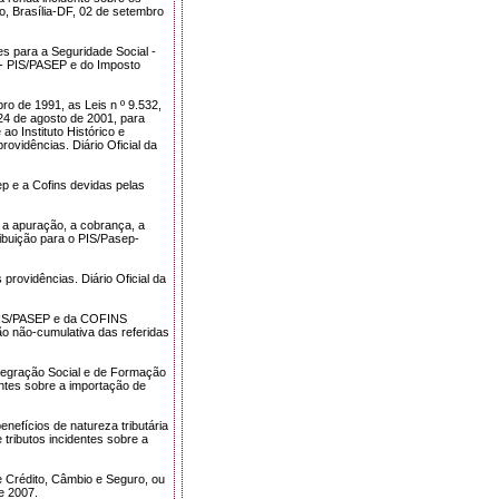
ão, Brasília-DF, 02 de setembro
es para a Seguridade Social -
 - PIS/PASEP e do Imposto
o de 1991, as Leis n º 9.532,
24 de agosto de 2001, para
ao Instituto Histórico e
rovidências. Diário Oficial da
p e a Cofins devidas pelas
a apuração, a cobrança, a
ribuição para o PIS/Pasep-
providências. Diário Oficial da
o PIS/PASEP e da COFINS
ão não-cumulativa das referidas
ntegração Social e de Formação
entes sobre a importação de
nefícios de natureza tributária
 tributos incidentes sobre a
 Crédito, Câmbio e Seguro, ou
de 2007.