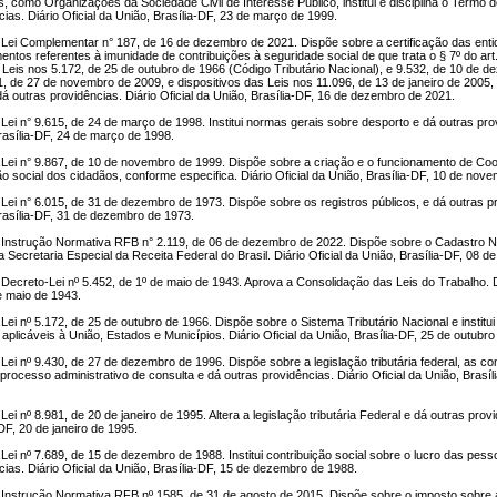
os, como Organizações da Sociedade Civil de Interesse Público, institui e disciplina o Termo d
cias. Diário Oficial da União, Brasília-DF, 23 de março de 1999.
Lei Complementar n° 187, de 16 de dezembro de 2021. Dispõe sobre a certificação das enti
entos referentes à imunidade de contribuições à seguridade social de que trata o § 7º do art
s Leis nos 5.172, de 25 de outubro de 1966 (Código Tributário Nacional), e 9.532, de 10 de 
1, de 27 de novembro de 2009, e dispositivos das Leis nos 11.096, de 13 de janeiro de 2005,
dá outras providências. Diário Oficial da União, Brasília-DF, 16 de dezembro de 2021.
Lei n° 9.615, de 24 de março de 1998. Institui normas gerais sobre desporto e dá outras provi
rasília-DF, 24 de março de 1998.
Lei n° 9.867, de 10 de novembro de 1999. Dispõe sobre a criação e o funcionamento de Coo
ão social dos cidadãos, conforme especifica. Diário Oficial da União, Brasília-DF, 10 de nov
Lei n° 6.015, de 31 de dezembro de 1973. Dispõe sobre os registros públicos, e dá outras pro
rasília-DF, 31 de dezembro de 1973.
Instrução Normativa RFB n° 2.119, de 06 de dezembro de 2022. Dispõe sobre o Cadastro N
a Secretaria Especial da Receita Federal do Brasil. Diário Oficial da União, Brasília-DF, 08 
Decreto-Lei nº 5.452, de 1º de maio de 1943. Aprova a Consolidação das Leis do Trabalho. Diá
e maio de 1943.
Lei nº 5.172, de 25 de outubro de 1966. Dispõe sobre o Sistema Tributário Nacional e institui
o aplicáveis à União, Estados e Municípios. Diário Oficial da União, Brasília-DF, 25 de outubr
Lei nº 9.430, de 27 de dezembro de 1996. Dispõe sobre a legislação tributária federal, as co
o processo administrativo de consulta e dá outras providências. Diário Oficial da União, Bras
ei nº 8.981, de 20 de janeiro de 1995. Altera a legislação tributária Federal e dá outras provi
DF, 20 de janeiro de 1995.
Lei nº 7.689, de 15 de dezembro de 1988. Institui contribuição social sobre o lucro das pess
cias. Diário Oficial da União, Brasília-DF, 15 de dezembro de 1988.
Instrução Normativa RFB nº 1585, de 31 de agosto de 2015. Dispõe sobre o imposto sobre a