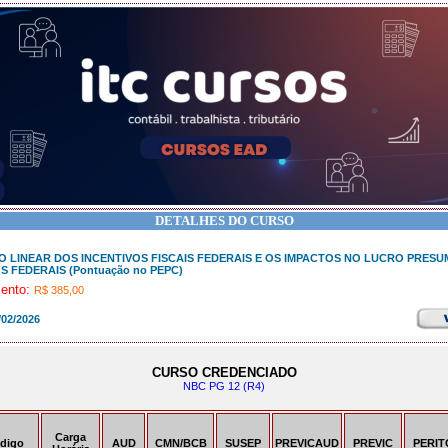
DETALHES DO CURSO
 LINEAR DOS INCENTIVOS FISCAIS FEDERAIS E OS IMPACTOS NO LUCRO PRESUM
S FEDERAIS (Pontuação no PEPC)
mento:
R$ 385,00
/02/2026
CURSO CREDENCIADO
NBC PG 12 (R4)
Carga
digo
AUD
CMN/BCB
SUSEP
PREVICAUD
PREVIC
PERIT