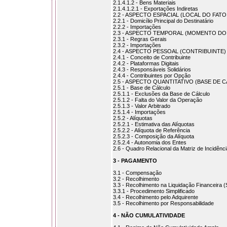
2.1.4.1.2 - Bens Materiais
2.1.4.1.2.1 - Exportações Indiretas
2.2 - ASPECTO ESPACIAL (LOCAL DO FAT
2.2.1 - Domicílio Principal do Destinatário
2.2.2 - Importações
2.3 - ASPECTO TEMPORAL (MOMENTO D
2.3.1 - Regras Gerais
2.3.2 - Importações
2.4 - ASPECTO PESSOAL (CONTRIBUINTE)
2.4.1 - Conceito de Contribuinte
2.4.2 - Plataformas Digitais
2.4.3 - Responsáveis Solidários
2.4.4 - Contribuintes por Opção
2.5 - ASPECTO QUANTITATIVO (BASE DE 
2.5.1 - Base de Cálculo
2.5.1.1 - Exclusões da Base de Cálculo
2.5.1.2 - Falta do Valor da Operação
2.5.1.3 - Valor Arbitrado
2.5.1.4 - Importações
2.5.2 - Alíquotas
2.5.2.1 - Estimativa das Alíquotas
2.5.2.2 - Alíquota de Referência
2.5.2.3 - Composição da Alíquota
2.5.2.4 - Autonomia dos Entes
2.6 - Quadro Relacional da Matriz de Incidênc
3 - PAGAMENTO
3.1 - Compensação
3.2 - Recolhimento
3.3 - Recolhimento na Liquidação Financeira (
3.3.1 - Procedimento Simplificado
3.4 - Recolhimento pelo Adquirente
3.5 - Recolhimento por Responsabilidade
4 - NÃO CUMULATIVIDADE