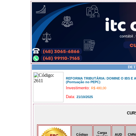
DET
REFORMA TRIBUTÁRIA: DOMINE O IBS E 
(Pontuação no PEPC)
Investimento:
R$ 480,00
Data:
21/10/2025
CUR
Carga
Código
AUD
CMN