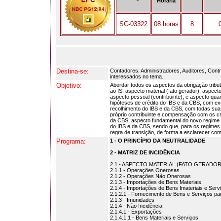
Horária
SC-03322
08 horas
8
Destina-se:
Contadores, Administradores, Auditores, Contro
interessados no tema.
Objetivo:
Abordar todos os aspectos da obrigação tribu
ao IS: aspecto material (fato gerador); aspect
aspecto pessoal (contribuinte); e aspecto qua
hipóteses de crédito do IBS e da CBS, com ex
recolhimento do IBS e da CBS, com todas suas 
próprio contribuinte e compensação com os cré
da CBS, aspecto fundamental do novo regime tr
do IBS e da CBS, sendo que, para os regimes 
regra de transição, de forma a esclarecer com
Programa:
1 - O PRINCÍPIO DA NEUTRALIDADE
2 - MATRIZ DE INCIDÊNCIA
2.1 - ASPECTO MATERIAL (FATO GERADOR
2.1.1 - Operações Onerosas
2.1.2 - Operações Não Onerosas
2.1.3 - Importações de Bens Materiais
2.1.4 - Importações de Bens Imateriais e Serv
2.1.2.1 - Fornecimento de Bens e Serviços 
2.1.3 - Imunidades
2.1.4 - Não Incidência
2.1.4.1 - Exportações
2.1.4.1.1 - Bens Materiais e Serviços