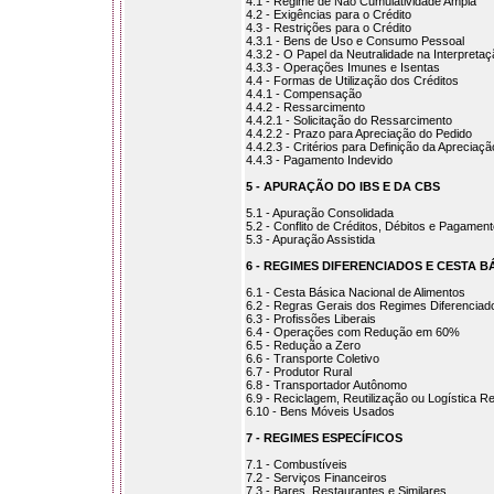
4.1 - Regime de Não Cumulatividade Ampla
4.2 - Exigências para o Crédito
4.3 - Restrições para o Crédito
4.3.1 - Bens de Uso e Consumo Pessoal
4.3.2 - O Papel da Neutralidade na Interpreta
4.3.3 - Operações Imunes e Isentas
4.4 - Formas de Utilização dos Créditos
4.4.1 - Compensação
4.4.2 - Ressarcimento
4.4.2.1 - Solicitação do Ressarcimento
4.4.2.2 - Prazo para Apreciação do Pedido
4.4.2.3 - Critérios para Definição da Apreciaç
4.4.3 - Pagamento Indevido
5 - APURAÇÃO DO IBS E DA CBS
5.1 - Apuração Consolidada
5.2 - Conflito de Créditos, Débitos e Pagamen
5.3 - Apuração Assistida
6 - REGIMES DIFERENCIADOS E CESTA 
6.1 - Cesta Básica Nacional de Alimentos
6.2 - Regras Gerais dos Regimes Diferenciad
6.3 - Profissões Liberais
6.4 - Operações com Redução em 60%
6.5 - Redução a Zero
6.6 - Transporte Coletivo
6.7 - Produtor Rural
6.8 - Transportador Autônomo
6.9 - Reciclagem, Reutilização ou Logística R
6.10 - Bens Móveis Usados
7 - REGIMES ESPECÍFICOS
7.1 - Combustíveis
7.2 - Serviços Financeiros
7.3 - Bares, Restaurantes e Similares