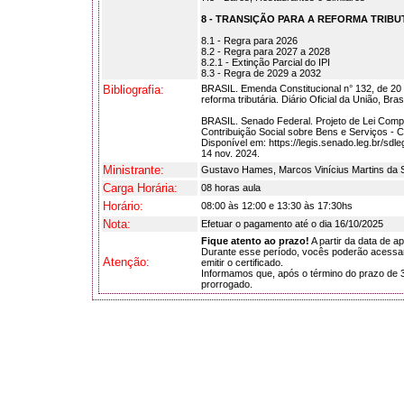
8 - TRANSIÇÃO PARA A REFORMA TRIBU
8.1 - Regra para 2026
8.2 - Regra para 2027 a 2028
8.2.1 - Extinção Parcial do IPI
8.3 - Regra de 2029 a 2032
Bibliografia:
BRASIL. Emenda Constitucional n° 132, de 20 d
reforma tributária. Diário Oficial da União, Br
BRASIL. Senado Federal. Projeto de Lei Comple
Contribuição Social sobre Bens e Serviços - C
Disponível em: https://legis.senado.leg.br/
14 nov. 2024.
Ministrante:
Gustavo Hames, Marcos Vinícius Martins da S
Carga Horária:
08 horas aula
Horário:
08:00 às 12:00 e 13:30 às 17:30hs
Nota:
Efetuar o pagamento até o dia 16/10/2025
Fique atento ao prazo!
A partir da data de a
Durante esse período, vocês poderão acessar 
Atenção:
emitir o certificado.
Informamos que, após o término do prazo de 3
prorrogado.