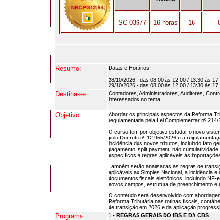
SC-03677
16 horas
16
Resumo:
Datas e Horários:
28/10/2026 - das 08:00 às 12:00 / 13:30 às 17
29/10/2026 - das 08:00 às 12:00 / 13:30 às 17
Destina-se:
Contadores, Administradores, Auditores, Contro
interessados no tema.
Objetivo:
Abordar os principais aspectos da Reforma Tri
regulamentada pela Lei Complementar nº 214/2
O curso tem por objetivo estudar o novo siste
pelo Decreto nº 12.955/2026 e a regulamenta
incidência dos novos tributos, incluindo fato g
pagamento, split payment, não cumulatividade,
específicos e regras aplicáveis às importaçõe
Também serão analisadas as regras de transiç
aplicáveis ao Simples Nacional, a incidência 
documentos fiscais eletrônicos, incluindo N
novos campos, estrutura de preenchimento e r
O conteúdo será desenvolvido com abordagem te
Reforma Tributária nas rotinas fiscais, contáb
de transição em 2026 e da aplicação progress
Programa:
1 - REGRAS GERAIS DO IBS E DA CBS