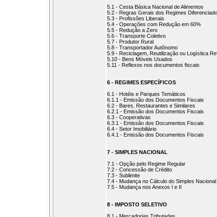
5.1 - Cesta Básica Nacional de Alimentos
5.2 - Regras Gerais dos Regimes Diferenciad
5.3 - Profissões Liberais
5.4 - Operações com Redução em 60%
5.5 - Redução a Zero
5.6 - Transporte Coletivo
5.7 - Produtor Rural
5.8 - Transportador Autônomo
5.9 - Reciclagem, Reutilização ou Logística R
5.10 - Bens Móveis Usados
5.11 - Reflexos nos documentos fiscais
6 - REGIMES ESPECÍFICOS
6.1 - Hotéis e Parques Temáticos
6.1.1 - Emissão dos Documentos Fiscais
6.2 - Bares, Restaurantes e Similares
6.2.1 - Emissão dos Documentos Fiscais
6.3 - Cooperativas
6.3.1 - Emissão dos Documentos Fiscais
6.4 - Setor Imobiliário
6.4.1 - Emissão dos Documentos Fiscais
7 - SIMPLES NACIONAL
7.1 - Opção pelo Regime Regular
7.2 - Concessão de Crédito
7.3 - Sublimite
7.4 - Mudança no Cálculo do Simples Nacional
7.5 - Mudança nos Anexos I e II
8 - IMPOSTO SELETIVO
8.1 - Mercadorias Tributadas