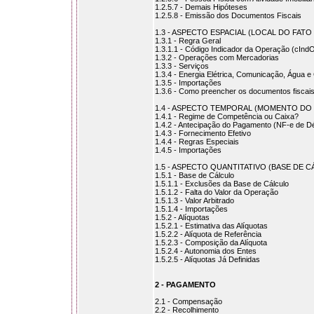
1.2.5.7 - Demais Hipóteses
1.2.5.8 - Emissão dos Documentos Fiscais
1.3 - ASPECTO ESPACIAL (LOCAL DO FAT
1.3.1 - Regra Geral
1.3.1.1 - Código Indicador da Operação (cInd
1.3.2 - Operações com Mercadorias
1.3.3 - Serviços
1.3.4 - Energia Elétrica, Comunicação, Água 
1.3.5 - Importações
1.3.6 - Como preencher os documentos fiscai
1.4 - ASPECTO TEMPORAL (MOMENTO DO
1.4.1 - Regime de Competência ou Caixa?
1.4.2 - Antecipação do Pagamento (NF-e de Dé
1.4.3 - Fornecimento Efetivo
1.4.4 - Regras Especiais
1.4.5 - Importações
1.5 - ASPECTO QUANTITATIVO (BASE DE 
1.5.1 - Base de Cálculo
1.5.1.1 - Exclusões da Base de Cálculo
1.5.1.2 - Falta do Valor da Operação
1.5.1.3 - Valor Arbitrado
1.5.1.4 - Importações
1.5.2 - Alíquotas
1.5.2.1 - Estimativa das Alíquotas
1.5.2.2 - Alíquota de Referência
1.5.2.3 - Composição da Alíquota
1.5.2.4 - Autonomia dos Entes
1.5.2.5 - Alíquotas Já Definidas
2 - PAGAMENTO
2.1 - Compensação
2.2 - Recolhimento