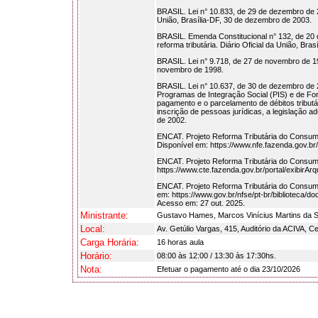
BRASIL. Lei n° 10.833, de 29 de dezembro de 200
União, Brasília-DF, 30 de dezembro de 2003.
BRASIL. Emenda Constitucional n° 132, de 20 d
reforma tributária. Diário Oficial da União, Br
BRASIL. Lei n° 9.718, de 27 de novembro de 1998
novembro de 1998.
BRASIL. Lei n° 10.637, de 30 de dezembro de 
Programas de Integração Social (PIS) e de Fo
pagamento e o parcelamento de débitos tributá
inscrição de pessoas jurídicas, a legislação ad
de 2002.
ENCAT. Projeto Reforma Tributária do Consumo
Disponível em: https://www.nfe.fazenda.gov.
ENCAT. Projeto Reforma Tributária do Consumo
https://www.cte.fazenda.gov.br/portal/exibir
ENCAT. Projeto Reforma Tributária do Consumo
em: https://www.gov.br/nfse/pt-br/biblioteca/
Acesso em: 27 out. 2025.
Ministrante:
Gustavo Hames, Marcos Vinícius Martins da S
Local:
Av. Getúlio Vargas, 415, Auditório da ACIVA, C
Carga Horária:
16 horas aula
Horário:
08:00 às 12:00 / 13:30 às 17:30hs.
Nota:
Efetuar o pagamento até o dia 23/10/2026