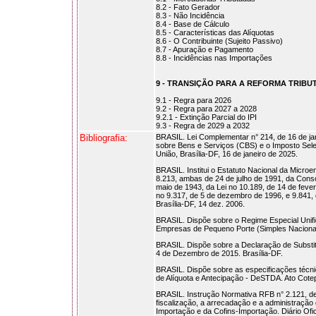
8.2 - Fato Gerador
8.3 - Não Incidência
8.4 - Base de Cálculo
8.5 - Características das Alíquotas
8.6 - O Contribuinte (Sujeito Passivo)
8.7 - Apuração e Pagamento
8.8 - Incidências nas Importações
9 - TRANSIÇÃO PARA A REFORMA TRIBU
9.1 - Regra para 2026
9.2 - Regra para 2027 a 2028
9.2.1 - Extinção Parcial do IPI
9.3 - Regra de 2029 a 2032
Bibliografia:
BRASIL. Lei Complementar n° 214, de 16 de jane
sobre Bens e Serviços (CBS) e o Imposto Seletiv
União, Brasília-DF, 16 de janeiro de 2025.
BRASIL. Institui o Estatuto Nacional da Micro
8.213, ambas de 24 de julho de 1991, da Conso
maio de 1943, da Lei no 10.189, de 14 de feve
no 9.317, de 5 de dezembro de 1996, e 9.841,
Brasília-DF, 14 dez. 2006.
BRASIL. Dispõe sobre o Regime Especial Unif
Empresas de Pequeno Porte (Simples Nacional)
BRASIL. Dispõe sobre a Declaração de Substitui
4 de Dezembro de 2015. Brasília-DF.
BRASIL. Dispõe sobre as especificações técnic
de Alíquota e Antecipação - DeSTDA. Ato Cote
BRASIL. Instrução Normativa RFB n° 2.121, d
fiscalização, a arrecadação e a administração
Importação e da Cofins-Importação. Diário Ofi