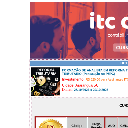
DET
FORMAÇÃO DE ANALISTA EM REFORMA TR
TRIBUTÁRIO (Pontuação no PEPC)
Investimento:
R$ 820,00 para Assinantes IT
Cidade: Araranguá/SC
Datas:
28/10/2026 e 29/10/2026
CUR
Carga
Código
AUD
CMN
Horária