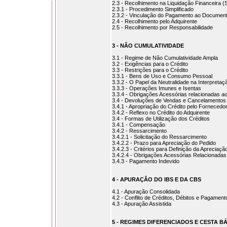
2.3 - Recolhimento na Liquidação Financeira (
2.3.1 - Procedimento Simplificado
2.3.2 - Vinculação do Pagamento ao Document
2.4 - Recolhimento pelo Adquirente
2.5 - Recolhimento por Responsabilidade
3 - NÃO CUMULATIVIDADE
3.1 - Regime de Não Cumulatividade Ampla
3.2 - Exigências para o Crédito
3.3 - Restrições para o Crédito
3.3.1 - Bens de Uso e Consumo Pessoal
3.3.2 - O Papel da Neutralidade na Interpretaç
3.3.3 - Operações Imunes e Isentas
3.3.4 - Obrigações Acessórias relacionadas ao
3.4 - Devoluções de Vendas e Cancelamentos
3.4.1 - Apropriação do Crédito pelo Fornecedo
3.4.2 - Reflexo no Crédito do Adquirente
3.4 - Formas de Utilização dos Créditos
3.4.1 - Compensação
3.4.2 - Ressarcimento
3.4.2.1 - Solicitação do Ressarcimento
3.4.2.2 - Prazo para Apreciação do Pedido
3.4.2.3 - Critérios para Definição da Apreciaçã
3.4.2.4 - Obrigações Acessórias Relacionada
3.4.3 - Pagamento Indevido
4 - APURAÇÃO DO IBS E DA CBS
4.1 - Apuração Consolidada
4.2 - Conflito de Créditos, Débitos e Pagamen
4.3 - Apuração Assistida
5 - REGIMES DIFERENCIADOS E CESTA B