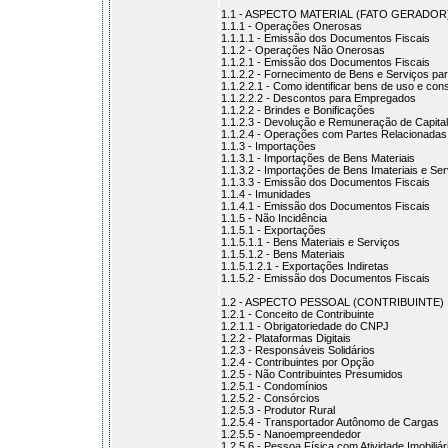
1.1 - ASPECTO MATERIAL (FATO GERADOR
1.1.1 - Operações Onerosas
1.1.1.1 - Emissão dos Documentos Fiscais
1.1.2 - Operações Não Onerosas
1.1.2.1 - Emissão dos Documentos Fiscais
1.1.2.2 - Fornecimento de Bens e Serviços p
1.1.2.2.1 - Como identificar bens de uso e co
1.1.2.2.2 - Descontos para Empregados
1.1.2.2 - Brindes e Bonificações
1.1.2.3 - Devolução e Remuneração de Capital
1.1.2.4 - Operações com Partes Relacionadas
1.1.3 - Importações
1.1.3.1 - Importações de Bens Materiais
1.1.3.2 - Importações de Bens Imateriais e Se
1.1.3.3 - Emissão dos Documentos Fiscais
1.1.4 - Imunidades
1.1.4.1 - Emissão dos Documentos Fiscais
1.1.5 - Não Incidência
1.1.5.1 - Exportações
1.1.5.1.1 - Bens Materiais e Serviços
1.1.5.1.2 - Bens Materiais
1.1.5.1.2.1 - Exportações Indiretas
1.1.5.2 - Emissão dos Documentos Fiscais
1.2 - ASPECTO PESSOAL (CONTRIBUINTE)
1.2.1 - Conceito de Contribuinte
1.2.1.1 - Obrigatoriedade do CNPJ
1.2.2 - Plataformas Digitais
1.2.3 - Responsáveis Solidários
1.2.4 - Contribuintes por Opção
1.2.5 - Não Contribuintes Presumidos
1.2.5.1 - Condomínios
1.2.5.2 - Consórcios
1.2.5.3 - Produtor Rural
1.2.5.4 - Transportador Autônomo de Cargas
1.2.5.5 - Nanoempreendedor
1.2.5.6 - Pessoa Física com Atividade Imobiliár