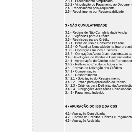
2.3.1 - Procedimento Simplificado
2.3.2 - Vinculação do Pagamento ao Document
2.4 - Recolhimento pelo Adquirente
2.5 - Recolhimento por Responsabilidade
3 - NÃO CUMULATIVIDADE
3.1 - Regime de Não Cumulatividade Ampla
3.2 - Exigências para o Crédito
3.3 - Restrições para o Crédito
3.3.1 - Bens de Uso e Consumo Pessoal
3.3.2 - O Papel da Neutralidade na Interpretaç
3.3.3 - Operações Imunes e Isentas
3.3.4 - Obrigações Acessórias relacionadas ao
3.4 - Devoluções de Vendas e Cancelamentos
3.4.1 - Apropriação do Crédito pelo Fornecedo
3.4.2 - Reflexo no Crédito do Adquirente
3.4 - Formas de Utilização dos Créditos
3.4.1 - Compensação
3.4.2 - Ressarcimento
3.4.2.1 - Solicitação do Ressarcimento
3.4.2.2 - Prazo para Apreciação do Pedido
3.4.2.3 - Critérios para Definição da Apreciaçã
3.4.2.4 - Obrigações Acessórias Relacionada
3.4.3 - Pagamento Indevido
4 - APURAÇÃO DO IBS E DA CBS
4.1 - Apuração Consolidada
4.2 - Conflito de Créditos, Débitos e Pagamen
4.3 - Apuração Assistida