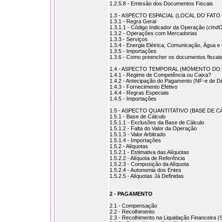
1.2.5.8 - Emissão dos Documentos Fiscais
1.3 - ASPECTO ESPACIAL (LOCAL DO FAT
1.3.1 - Regra Geral
1.3.1.1 - Código Indicador da Operação (cInd
1.3.2 - Operações com Mercadorias
1.3.3 - Serviços
1.3.4 - Energia Elétrica, Comunicação, Água 
1.3.5 - Importações
1.3.6 - Como preencher os documentos fiscai
1.4 - ASPECTO TEMPORAL (MOMENTO DO
1.4.1 - Regime de Competência ou Caixa?
1.4.2 - Antecipação do Pagamento (NF-e de Dé
1.4.3 - Fornecimento Efetivo
1.4.4 - Regras Especiais
1.4.5 - Importações
1.5 - ASPECTO QUANTITATIVO (BASE DE 
1.5.1 - Base de Cálculo
1.5.1.1 - Exclusões da Base de Cálculo
1.5.1.2 - Falta do Valor da Operação
1.5.1.3 - Valor Arbitrado
1.5.1.4 - Importações
1.5.2 - Alíquotas
1.5.2.1 - Estimativa das Alíquotas
1.5.2.2 - Alíquota de Referência
1.5.2.3 - Composição da Alíquota
1.5.2.4 - Autonomia dos Entes
1.5.2.5 - Alíquotas Já Definidas
2 - PAGAMENTO
2.1 - Compensação
2.2 - Recolhimento
2.3 - Recolhimento na Liquidação Financeira (