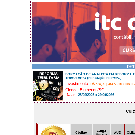
DET
FORMAÇÃO DE ANALISTA EM REFORMA TR
TRIBUTÁRIO (Pontuação no PEPC)
Investimento:
R$ 820,00 para Assinantes IT
Cidade: Blumenau/SC
Datas:
28/09/2026 e 29/09/2026
CUR
Carga
Código
AUD
CMN
Horária