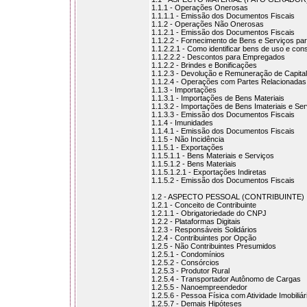
1.1.1 - Operações Onerosas
1.1.1.1 - Emissão dos Documentos Fiscais
1.1.2 - Operações Não Onerosas
1.1.2.1 - Emissão dos Documentos Fiscais
1.1.2.2 - Fornecimento de Bens e Serviços p
1.1.2.2.1 - Como identificar bens de uso e co
1.1.2.2.2 - Descontos para Empregados
1.1.2.2 - Brindes e Bonificações
1.1.2.3 - Devolução e Remuneração de Capital
1.1.2.4 - Operações com Partes Relacionadas
1.1.3 - Importações
1.1.3.1 - Importações de Bens Materiais
1.1.3.2 - Importações de Bens Imateriais e Se
1.1.3.3 - Emissão dos Documentos Fiscais
1.1.4 - Imunidades
1.1.4.1 - Emissão dos Documentos Fiscais
1.1.5 - Não Incidência
1.1.5.1 - Exportações
1.1.5.1.1 - Bens Materiais e Serviços
1.1.5.1.2 - Bens Materiais
1.1.5.1.2.1 - Exportações Indiretas
1.1.5.2 - Emissão dos Documentos Fiscais
1.2 - ASPECTO PESSOAL (CONTRIBUINTE)
1.2.1 - Conceito de Contribuinte
1.2.1.1 - Obrigatoriedade do CNPJ
1.2.2 - Plataformas Digitais
1.2.3 - Responsáveis Solidários
1.2.4 - Contribuintes por Opção
1.2.5 - Não Contribuintes Presumidos
1.2.5.1 - Condomínios
1.2.5.2 - Consórcios
1.2.5.3 - Produtor Rural
1.2.5.4 - Transportador Autônomo de Cargas
1.2.5.5 - Nanoempreendedor
1.2.5.6 - Pessoa Física com Atividade Imobiliár
1.2.5.7 - Demais Hipóteses