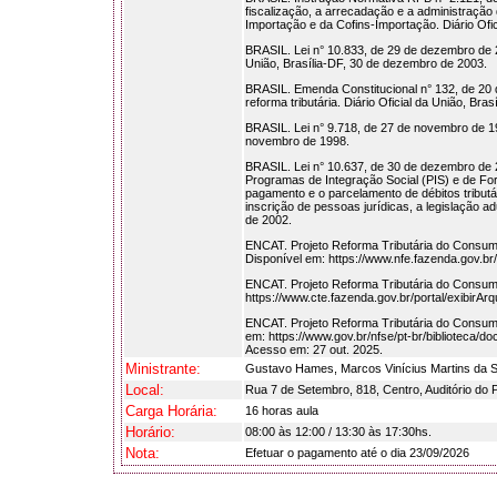
fiscalização, a arrecadação e a administração
Importação e da Cofins-Importação. Diário Ofi
BRASIL. Lei n° 10.833, de 29 de dezembro de 200
União, Brasília-DF, 30 de dezembro de 2003.
BRASIL. Emenda Constitucional n° 132, de 20 d
reforma tributária. Diário Oficial da União, Br
BRASIL. Lei n° 9.718, de 27 de novembro de 1998
novembro de 1998.
BRASIL. Lei n° 10.637, de 30 de dezembro de 
Programas de Integração Social (PIS) e de Fo
pagamento e o parcelamento de débitos tributá
inscrição de pessoas jurídicas, a legislação ad
de 2002.
ENCAT. Projeto Reforma Tributária do Consumo
Disponível em: https://www.nfe.fazenda.gov.
ENCAT. Projeto Reforma Tributária do Consumo
https://www.cte.fazenda.gov.br/portal/exibir
ENCAT. Projeto Reforma Tributária do Consumo
em: https://www.gov.br/nfse/pt-br/biblioteca/
Acesso em: 27 out. 2025.
Ministrante:
Gustavo Hames, Marcos Vinícius Martins da S
Local:
Rua 7 de Setembro, 818, Centro, Auditório
Carga Horária:
16 horas aula
Horário:
08:00 às 12:00 / 13:30 às 17:30hs.
Nota:
Efetuar o pagamento até o dia 23/09/2026