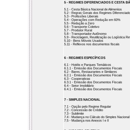
5 - REGIMES DIFERENCIADOS E CESTA B
5.1 - Cesta Básica Nacional de Alimentos
5.2 - Regras Gerais dos Regimes Diferenciad
5.3 - Profissões Liberais
5.4 - Operações com Redução em 60%
5.5 - Redução a Zero
5.6 - Transporte Coletivo
5.7 - Produtor Rural
5.8 - Transportador Autônomo
5.9 - Reciclagem, Reutilização ou Logística R
5.10 - Bens Móveis Usados
5.11 - Reflexos nos documentos fiscais
6 - REGIMES ESPECÍFICOS
6.1 - Hotéis e Parques Temáticos
6.1.1 - Emissão dos Documentos Fiscais
6.2 - Bares, Restaurantes e Similares
6.2.1 - Emissão dos Documentos Fiscais
6.3 - Cooperativas
6.3.1 - Emissão dos Documentos Fiscais
6.4 - Setor Imobiliário
6.4.1 - Emissão dos Documentos Fiscais
7 - SIMPLES NACIONAL
7.1 - Opção pelo Regime Regular
7.2 - Concessão de Crédito
7.3 - Sublimite
7.4 - Mudança no Cálculo do Simples Nacional
7.5 - Mudança nos Anexos I e II