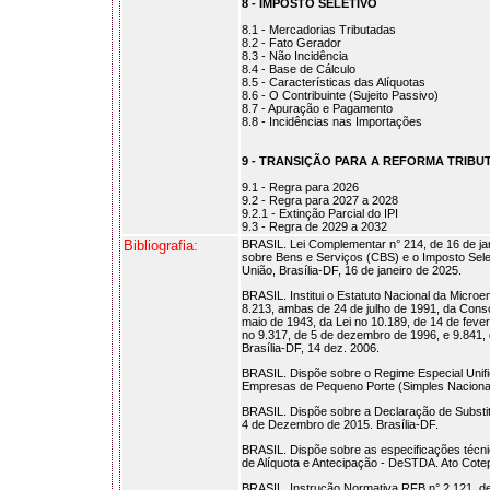
8 - IMPOSTO SELETIVO
8.1 - Mercadorias Tributadas
8.2 - Fato Gerador
8.3 - Não Incidência
8.4 - Base de Cálculo
8.5 - Características das Alíquotas
8.6 - O Contribuinte (Sujeito Passivo)
8.7 - Apuração e Pagamento
8.8 - Incidências nas Importações
9 - TRANSIÇÃO PARA A REFORMA TRIBU
9.1 - Regra para 2026
9.2 - Regra para 2027 a 2028
9.2.1 - Extinção Parcial do IPI
9.3 - Regra de 2029 a 2032
Bibliografia:
BRASIL. Lei Complementar n° 214, de 16 de jane
sobre Bens e Serviços (CBS) e o Imposto Seletiv
União, Brasília-DF, 16 de janeiro de 2025.
BRASIL. Institui o Estatuto Nacional da Micro
8.213, ambas de 24 de julho de 1991, da Conso
maio de 1943, da Lei no 10.189, de 14 de feve
no 9.317, de 5 de dezembro de 1996, e 9.841,
Brasília-DF, 14 dez. 2006.
BRASIL. Dispõe sobre o Regime Especial Unif
Empresas de Pequeno Porte (Simples Nacional)
BRASIL. Dispõe sobre a Declaração de Substitui
4 de Dezembro de 2015. Brasília-DF.
BRASIL. Dispõe sobre as especificações técnic
de Alíquota e Antecipação - DeSTDA. Ato Cote
BRASIL. Instrução Normativa RFB n° 2.121, d