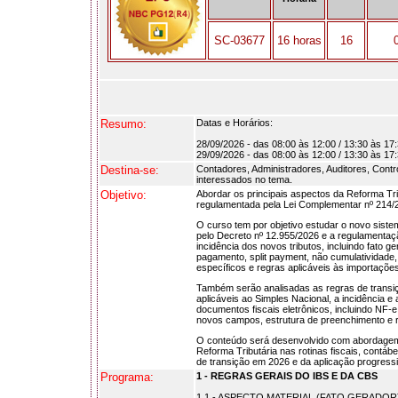
SC-03677
16 horas
16
Resumo:
Datas e Horários:
28/09/2026 - das 08:00 às 12:00 / 13:30 às 17
29/09/2026 - das 08:00 às 12:00 / 13:30 às 17
Destina-se:
Contadores, Administradores, Auditores, Contro
interessados no tema.
Objetivo:
Abordar os principais aspectos da Reforma Tri
regulamentada pela Lei Complementar nº 214/2
O curso tem por objetivo estudar o novo siste
pelo Decreto nº 12.955/2026 e a regulamenta
incidência dos novos tributos, incluindo fato g
pagamento, split payment, não cumulatividade,
específicos e regras aplicáveis às importaçõe
Também serão analisadas as regras de transiç
aplicáveis ao Simples Nacional, a incidência 
documentos fiscais eletrônicos, incluindo N
novos campos, estrutura de preenchimento e r
O conteúdo será desenvolvido com abordagem te
Reforma Tributária nas rotinas fiscais, contáb
de transição em 2026 e da aplicação progress
Programa:
1 - REGRAS GERAIS DO IBS E DA CBS
1.1 - ASPECTO MATERIAL (FATO GERADOR