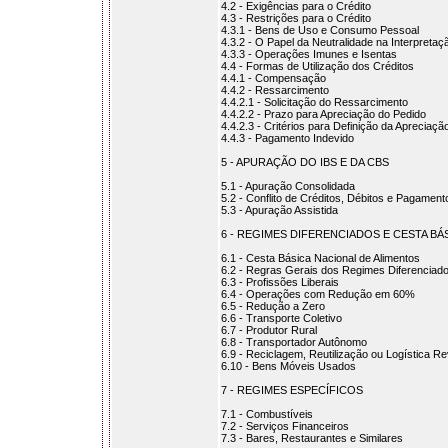
4.2 - Exigências para o Crédito
4.3 - Restrições para o Crédito
4.3.1 - Bens de Uso e Consumo Pessoal
4.3.2 - O Papel da Neutralidade na Interpretaç
4.3.3 - Operações Imunes e Isentas
4.4 - Formas de Utilização dos Créditos
4.4.1 - Compensação
4.4.2 - Ressarcimento
4.4.2.1 - Solicitação do Ressarcimento
4.4.2.2 - Prazo para Apreciação do Pedido
4.4.2.3 - Critérios para Definição da Apreciaçã
4.4.3 - Pagamento Indevido
5 - APURAÇÃO DO IBS E DA CBS
5.1 - Apuração Consolidada
5.2 - Conflito de Créditos, Débitos e Pagamen
5.3 - Apuração Assistida
6 - REGIMES DIFERENCIADOS E CESTA BÁ
6.1 - Cesta Básica Nacional de Alimentos
6.2 - Regras Gerais dos Regimes Diferenciad
6.3 - Profissões Liberais
6.4 - Operações com Redução em 60%
6.5 - Redução a Zero
6.6 - Transporte Coletivo
6.7 - Produtor Rural
6.8 - Transportador Autônomo
6.9 - Reciclagem, Reutilização ou Logística R
6.10 - Bens Móveis Usados
7 - REGIMES ESPECÍFICOS
7.1 - Combustíveis
7.2 - Serviços Financeiros
7.3 - Bares, Restaurantes e Similares