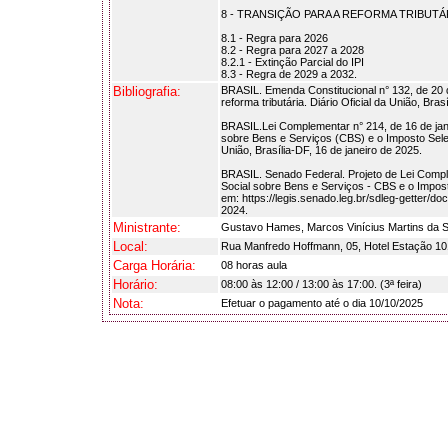
8 - TRANSIÇÃO PARA A REFORMA TRIBUTÁ
8.1 - Regra para 2026
8.2 - Regra para 2027 a 2028
8.2.1 - Extinção Parcial do IPI
8.3 - Regra de 2029 a 2032.
Bibliografia:
BRASIL. Emenda Constitucional n° 132, de 20 d
reforma tributária. Diário Oficial da União, Br
BRASIL.Lei Complementar n° 214, de 16 de janei
sobre Bens e Serviços (CBS) e o Imposto Seletiv
União, Brasília-DF, 16 de janeiro de 2025.
BRASIL. Senado Federal. Projeto de Lei Comple
Social sobre Bens e Serviços - CBS e o Imposto
em: https://legis.senado.leg.br/sdleg-getter
2024.
Ministrante:
Gustavo Hames, Marcos Vinícius Martins da S
Local:
Rua Manfredo Hoffmann, 05, Hotel Estação 10
Carga Horária:
08 horas aula
Horário:
08:00 às 12:00 / 13:00 às 17:00. (3ª feira)
Nota:
Efetuar o pagamento até o dia 10/10/2025