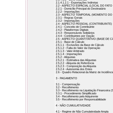
2.1.4.1.2.1 - Exportações Indiretas
2.2 - ASPECTO ESPACIAL (LOCAL DO FAT
2.2.1 - Domicílio Principal do Destinatário
2.2.2 - Importações
2.3 - ASPECTO TEMPORAL (MOMENTO DO
2.3.1 - Regras Gerais
2.3.2 - Importações
2.4 - ASPECTO PESSOAL (CONTRIBUINTE)
2.4.1 - Conceito de Contribuinte
2.4.2 - Plataformas Digitais
2.4.3 - Responsáveis Solidários
2.4.4 - Contribuintes por Opção
2.5 - ASPECTO QUANTITATIVO (BASE DE 
2.5.1 - Base de Cálculo
2.5.1.1 - Exclusões da Base de Cálculo
2.5.1.2 - Falta do Valor da Operação
2.5.1.3 - Valor Arbitrado
2.5.1.4 - Importações
2.5.2 - Alíquotas
2.5.2.1 - Estimativa das Alíquotas
2.5.2.2 - Alíquota de Referência
2.5.2.3 - Composição da Alíquota
2.5.2.4 - Autonomia dos Entes
2.6 - Quadro Relacional da Matriz de Incidênc
3 - PAGAMENTO
3.1 - Compensação
3.2 - Recolhimento
3.3 - Recolhimento na Liquidação Financeira (
3.3.1 - Procedimento Simplificado
3.4 - Recolhimento pelo Adquirente
3.5 - Recolhimento por Responsabilidade
4 - NÃO CUMULATIVIDADE
4.1 - Regime de Não Cumulatividade Ampla