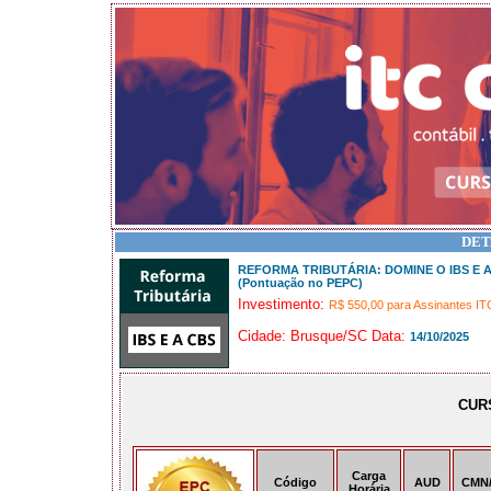
DET
REFORMA TRIBUTÁRIA: DOMINE O IBS E 
(Pontuação no PEPC)
Investimento:
R$ 550,00 para Assinantes IT
Cidade: Brusque/SC Data:
14/10/2025
CUR
Carga
Código
AUD
CMN
Horária