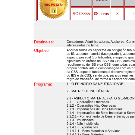
SC-03355
08 horas
8
Destina-se:
Contadores, Administradores, Auditores, Contro
interessados no tema.
Objetivo:
Abordar todos os aspectos da obrigação tribu
ao IS: aspecto material (fato gerador); aspect
aspecto pessoal (contribuinte); e aspecto quan
hipóteses de crédito do IBS e da CBS, com exe
recolhimento do IBS e da CBS, com todas suas 
próprio contribuinte e compensação com os cré
da CBS, aspecto fundamental do novo regime tr
do IBS e da CBS, sendo que, para os regimes 
regra de transição, de forma a esclarecer com
Programa:
1 - O PRINCÍPIO DA NEUTRALIDADE
2 - MATRIZ DE INCIDÊNCIA
2.1 - ASPECTO MATERIAL (FATO GERADOR
2.1.1 - Operações Onerosas
2.1.2 - Operações Não Onerosas
2.1.3 - Importações de Bens Materiais
2.1.4 - Importações de Bens Imateriais e Serv
2.1.2.1 - Fornecimento de Bens e Serviços p
2.1.3 - Imunidades
2.1.4 - Não Incidência
2.1.4.1 - Exportações
2.1.4.1.1 - Bens Materiais e Serviços
2.1.4.1.2 - Bens Materiais